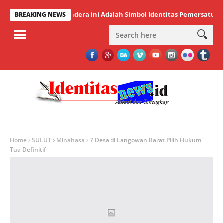
Wali Kota: Bendera ini Adalah Simbol Identitas Pemersatu Bangsa
BREAKING NEWS
Home
SULUT
Minahasa
7 Desa di Langowan Barat Pilih Hukum
Tua Definitif