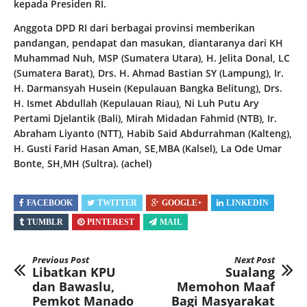
kepada Presiden RI.
Anggota DPD RI dari berbagai provinsi memberikan
pandangan, pendapat dan masukan, diantaranya dari KH
Muhammad Nuh, MSP (Sumatera Utara), H. Jelita Donal, LC
(Sumatera Barat), Drs. H. Ahmad Bastian SY (Lampung), Ir.
H. Darmansyah Husein (Kepulauan Bangka Belitung), Drs.
H. Ismet Abdullah (Kepulauan Riau), Ni Luh Putu Ary
Pertami Djelantik (Bali), Mirah Midadan Fahmid (NTB), Ir.
Abraham Liyanto (NTT), Habib Said Abdurrahman (Kalteng),
H. Gusti Farid Hasan Aman, SE,MBA (Kalsel), La Ode Umar
Bonte, SH,MH (Sultra). (achel)
FACEBOOK
TWITTER
GOOGLE+
LINKEDIN
TUMBLR
PINTEREST
MAIL
Previous Post
Next Post
Libatkan KPU
Sualang
dan Bawaslu,
Memohon Maaf
Pemkot Manado
Bagi Masyarakat