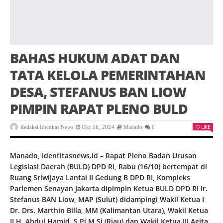
BAHAS HUKUM ADAT DAN
TATA KELOLA PEMERINTAHAN
DESA, STEFANUS BAN LIOW
PIMPIN RAPAT PLENO BULD
LIKE
Redaksi Identitas News
Okt 16, 2024
Manado
0
Manado, identitasnews.id – Rapat Pleno Badan Urusan
Legislasi Daerah (BULD) DPD RI, Rabu (16/10) bertempat di
Ruang Sriwijaya Lantai II Gedung B DPD RI, Kompleks
Parlemen Senayan Jakarta dipimpin Ketua BULD DPD RI Ir.
Stefanus BAN Liow, MAP (Sulut) didampingi Wakil Ketua I
Dr. Drs. Marthin Billa, MM (Kalimantan Utara), Wakil Ketua
II H. Abdul Hamid, S.Pi,M.Si (Riau) dan Wakil Ketua III Agita