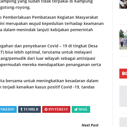
ampling yang sudah tidak terpakai di Kampung
rgotong-royong.
o Pemberlakuan Pembatasan Kegiatan Masyarakat
) ini merupakan wujud kepedulian terhadap keamanan
 dalam menindak lanjuti kebijakan pemerintah
egahan dan penyebaran Covid – 19 di tingkat Desa
T) bisa lebih optimal, terutama untuk melayani
ng/pemudik dari luar wilayah sebagai antisipasi
empermudah mereka mendapatkan penanganan serta
B
kita bersama untuk meningkatkan kesadaran dalam
erjadi kenaikan kasus positif Covid -19, tandas
INKEDIN
TUMBLR
PINTEREST
MAIL
Next Post