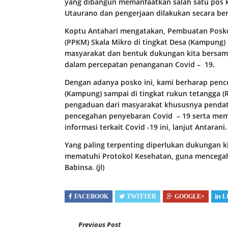
yang dibangun memanfaatkan salah satu pos k
Utaurano dan pengerjaan dilakukan secara be
Koptu Antahari mengatakan, Pembuatan Posk
(PPKM) Skala Mikro di tingkat Desa (Kampung
masyarakat dan bentuk dukungan kita bersama
dalam percepatan penanganan Covid – 19.
Dengan adanya posko ini, kami berharap penc
(Kampung) sampai di tingkat rukun tetangga (R
pengaduan dari masyarakat khususnya pendata
pencegahan penyebaran Covid – 19 serta m
informasi terkait Covid -19 ini, lanjut Antarani.
Yang paling terpenting diperlukan dukungan 
mematuhi Protokol Kesehatan, guna mencegah t
Babinsa. (jl)
FACEBOOK
TWITTER
GOOGLE+
L
Previous Post