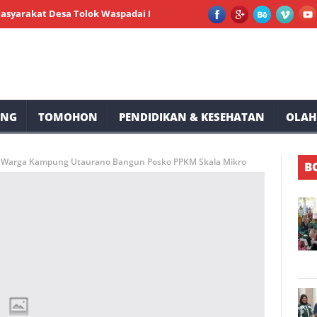
t Desa Tolok Waspadai Dampak El Nino
Peserta Membludak, Mile
UNG
TOMOHON
PENDIDIKAN & KESEHATAN
OLAH
, Warga Kampung Utaurano Bangun Posko PPKM Skala Mikro
B