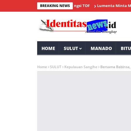
26, Minahasa Ikuti Ajang Bergengsi TOF
Lumenta Minta Masyaraka
BREAKING NEWS
HOME
SULUT
MANADO
BIT
Home
SULUT
Kepulauan Sangihe
Bersama Babinsa