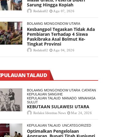
Sarung Hingga Kopiah
Redaksi02
Agu 07, 2026
BOLAANG MONGONDOW UTARA
Kesbangpol Tegaskan Tidak Ada
Pembiaran Terhadap 4 Siswa
Paskibraka Asal Bolmut Ke-
Tingkat Provinsi
Redaksi02
Agu 04, 2026
EPULAUAN TALAUD
BOLAANG MONGONDOW UTARA
CATATAN
KEPULAUAN SANGIHE
KEPULAUAN TALAUD
MANADO
MINAHASA
SULUT
KEBUTAAN SULAWESI UTARA
Redaksi Identitas News
Mar 24, 2026
KEPULAUAN TALAUD
UNCATEGORIZED
Optimalkan Pengelolaan
Anggaran, Bupati Titah Kunjungi