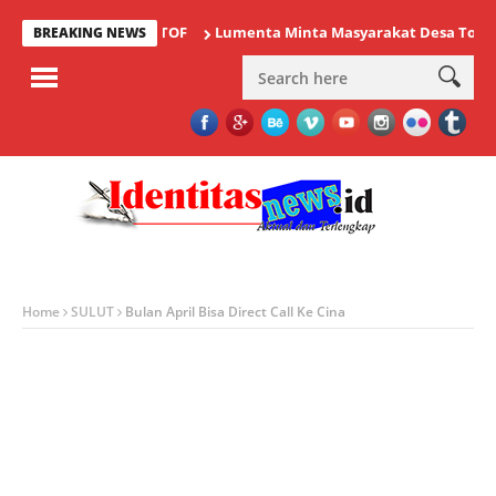
Lumenta Minta Masyarakat Desa Tolok Waspa
BREAKING NEWS
Home
SULUT
Bulan April Bisa Direct Call Ke Cina