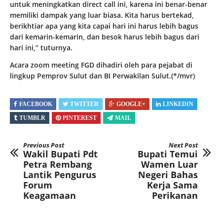
untuk meningkatkan direct call ini, karena ini benar-benar
memiliki dampak yang luar biasa. Kita harus bertekad,
berikhtiar apa yang kita capai hari ini harus lebih bagus
dari kemarin-kemarin, dan besok harus lebih bagus dari
hari ini,” tuturnya.
Acara zoom meeting FGD dihadiri oleh para pejabat di
lingkup Pemprov Sulut dan BI Perwakilan Sulut.(*/mvr)
FACEBOOK
TWITTER
GOOGLE+
LINKEDIN
TUMBLR
PINTEREST
MAIL
Previous Post
Next Post
Wakil Bupati Pdt
Bupati Temui
Petra Rembang
Wamen Luar
Lantik Pengurus
Negeri Bahas
Forum
Kerja Sama
Keagamaan
Perikanan