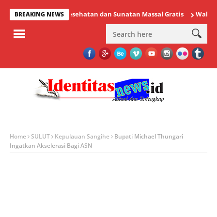
Pemeriksaan Kesehatan dan Sunatan Massal Gratis
Wabup Minaha
BREAKING NEWS
Home
SULUT
Kepulauan Sangihe
Bupati Michael Thungari
Ingatkan Akselerasi Bagi ASN