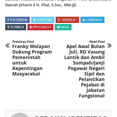
Daerah Johanis E H. Pilat, S.Sos., MM.(jl)
FACEBOOK
TWITTER
GOOGLE+
LINKEDIN
TUMBLR
PINTEREST
MAIL
Previous Post
Next Post
Franky Wolayan
Apel Awal Bulan
Dukung Program
Juli, RD Vasung
Pemerintah
Lantik dan Ambil
untuk
Sumpah/Janji
Kepentingan
Pegawai Negeri
Masyarakat
Sipil dan
Pelantikan
Pejabat di
Jabatan
Fungsional