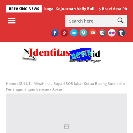
y Menggelar Berbagai Kejuaraan Volly Ball
Bravi Assa Pimpin Ra
BREAKING NEWS
Home
SULUT
Minahasa
Bupati ROR Jabat Ketua Bidang Sosial dan
Penanggulangan Bencana Apkasi