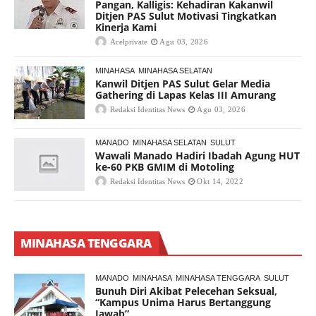
Pangan, Kalligis: Kehadiran Kakanwil
Ditjen PAS Sulut Motivasi Tingkatkan
Kinerja Kami
Acelprivate
Agu 03, 2026
MINAHASA
MINAHASA SELATAN
Kanwil Ditjen PAS Sulut Gelar Media
Gathering di Lapas Kelas III Amurang
Redaksi Identitas News
Agu 03, 2026
MANADO
MINAHASA SELATAN
SULUT
Wawali Manado Hadiri Ibadah Agung HUT
ke-60 PKB GMIM di Motoling
Redaksi Identitas News
Okt 14, 2022
MINAHASA TENGGARA
MANADO
MINAHASA
MINAHASA TENGGARA
SULUT
Bunuh Diri Akibat Pelecehan Seksual,
“Kampus Unima Harus Bertanggung
Jawab”