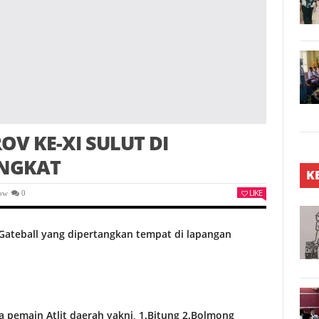
V KE-XI SULUT DI
NGKAT
K
LIKE
ow
0
ateball yang dipertangkan tempat di lapangan
pa pemain Atlit daerah yakni, 1.Bitung 2.Bolmong