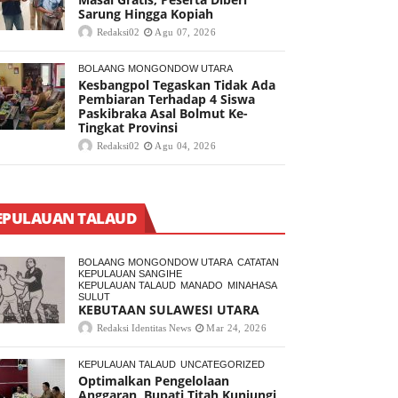
Sarung Hingga Kopiah
Redaksi02
Agu 07, 2026
BOLAANG MONGONDOW UTARA
Kesbangpol Tegaskan Tidak Ada
Pembiaran Terhadap 4 Siswa
Paskibraka Asal Bolmut Ke-
Tingkat Provinsi
Redaksi02
Agu 04, 2026
EPULAUAN TALAUD
BOLAANG MONGONDOW UTARA
CATATAN
KEPULAUAN SANGIHE
KEPULAUAN TALAUD
MANADO
MINAHASA
SULUT
KEBUTAAN SULAWESI UTARA
Redaksi Identitas News
Mar 24, 2026
KEPULAUAN TALAUD
UNCATEGORIZED
Optimalkan Pengelolaan
Anggaran, Bupati Titah Kunjungi