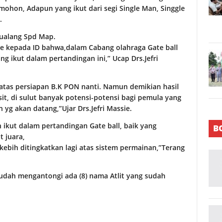
mohon, Adapun yang ikut dari segi Single Man, Singgle
.
Sualang Spd Map.
sie kepada ID bahwa,dalam Cabang olahraga Gate ball
ng ikut dalam pertandingan ini,” Ucap Drs.Jefri
g atas persiapan B.K PON nanti. Namun demikian hasil
it, di sulut banyak potensi-potensi bagi pemula yang
 yg akan datang,”Ujar Drs.Jefri Massie.
h ikut dalam pertandingan Gate ball, baik yang
B
 juara,
ebih ditingkatkan lagi atas sistem permainan,”Terang
dah mengantongi ada (8) nama Atlit yang sudah