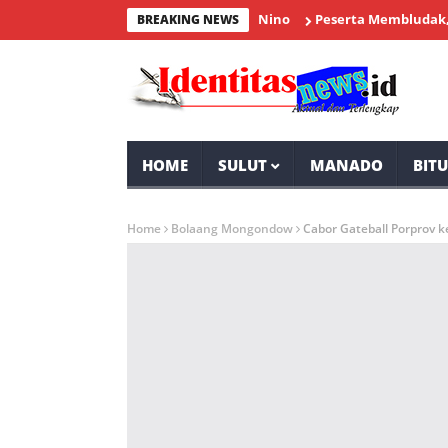
Peserta Membludak, Milenia
BREAKING NEWS
HOME
SULUT
MANADO
BIT
Home
Bolaang Mongondow
Cabor Gateball Porprov 