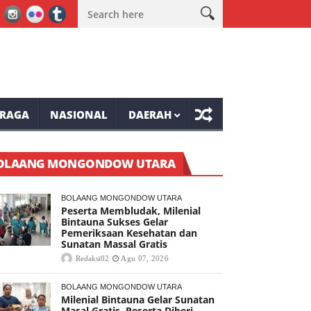
 Gratis
Wabup Minahasa Vasung Buka HUT Kemerdekaan RI ke-8
RAGA
NASIONAL
DAERAH
OLAANG MONGONDOW UTARA
BOLAANG MONGONDOW UTARA
Peserta Membludak, Milenial
Bintauna Sukses Gelar
Pemeriksaan Kesehatan dan
Sunatan Massal Gratis
Redaksi02
Agu 07, 2026
BOLAANG MONGONDOW UTARA
Milenial Bintauna Gelar Sunatan
Masal Gratis, Peserta Diberi