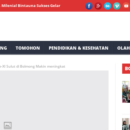
l Bintauna Sukses Gelar Pemeriksaan Kesehatan dan Sunatan Massal
UNG
TOMOHON
PENDIDIKAN & KESEHATAN
OLAH
ke-XI Sulut di Bolmong Makin meningkat
B