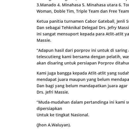
3.Manado 4. Minahasa 5. Minahasa utara 6. To
Woman, Doble Tim, Triple Team dan Free Team
Ketua panitia turnamen Cabor Gateball, Jenli 
Dan sebagai Tehknikal Delegad Drs. Jefry Mas
ini sangat mensuport kepada para Atlit-atlit ya
Massie.
“Adapun hasil dari porprov ini untuk di sarin
telescutieng kami bersama dengan pelatih, was
akan disaring untuk persiapan Porprov ditahun
Kami juga bangga kepada Atlit-atlit yang suda
mendapat juara maupun yang belum mendapat
Dan bagi yang belum mandapatkan juara agar k
Drs. Jefri Massie.
“Muda-mudahan dalam pertandinga ini kami su
dipersiapkan
Untuk ke tingkat Nasional.
(Jhon A.Waluyan).