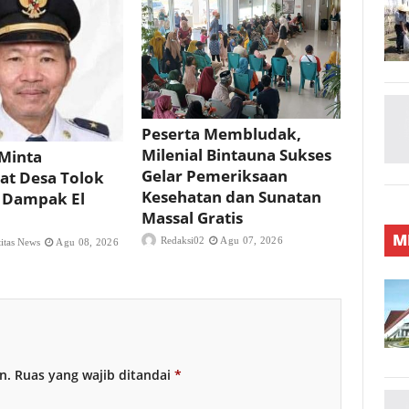
Peserta Membludak,
Milenial Bintauna Sukses
Minta
Gelar Pemeriksaan
at Desa Tolok
Kesehatan dan Sunatan
 Dampak El
Massal Gratis
M
Redaksi02
Agu 07, 2026
titas News
Agu 08, 2026
n.
Ruas yang wajib ditandai
*