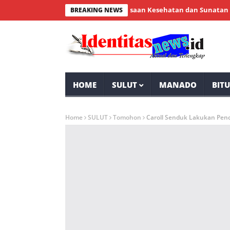
Bintauna Sukses Gelar Pemeriksaan Kesehatan dan Sunatan Massal G
BREAKING NEWS
HOME
SULUT
MANADO
BIT
Home
SULUT
Tomohon
Caroll Senduk Lakukan Pen