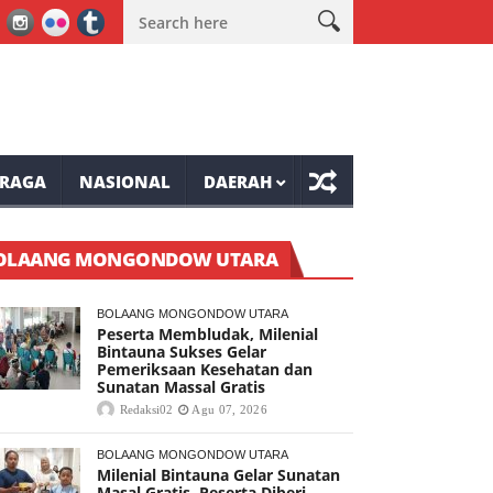
Tompaso Raya
Lele Minta Masyarakat Ranolambot Waspadai Damp
RAGA
NASIONAL
DAERAH
OLAANG MONGONDOW UTARA
BOLAANG MONGONDOW UTARA
Peserta Membludak, Milenial
Bintauna Sukses Gelar
Pemeriksaan Kesehatan dan
Sunatan Massal Gratis
Redaksi02
Agu 07, 2026
BOLAANG MONGONDOW UTARA
Milenial Bintauna Gelar Sunatan
Masal Gratis, Peserta Diberi