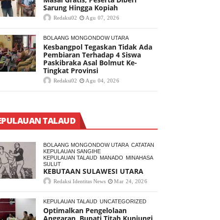
Sarung Hingga Kopiah
Redaksi02
Agu 07, 2026
BOLAANG MONGONDOW UTARA
Kesbangpol Tegaskan Tidak Ada
Pembiaran Terhadap 4 Siswa
Paskibraka Asal Bolmut Ke-
Tingkat Provinsi
Redaksi02
Agu 04, 2026
EPULAUAN TALAUD
BOLAANG MONGONDOW UTARA
CATATAN
KEPULAUAN SANGIHE
KEPULAUAN TALAUD
MANADO
MINAHASA
SULUT
KEBUTAAN SULAWESI UTARA
Redaksi Identitas News
Mar 24, 2026
KEPULAUAN TALAUD
UNCATEGORIZED
Optimalkan Pengelolaan
Anggaran, Bupati Titah Kunjungi