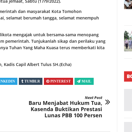
tua jemaat, Sabtu (17/9/2022).
merintah dan masyarakat Kota Tomohon
i, selamat berumah tangga, selamat menempuh
alikota mengajak untuk bersama-sama menopang
am pemerintah. Tunjukanlah sikap dan perilaku yang
ranya Tuhan Yang Maha Kuasa terus memberkati kita
Kadis Capil Albert Tulus SH.(Echa)
B
INKEDIN
TUMBLR
PINTEREST
MAIL
Next Post
Baru Menjabat Hukum Tua,
Kasenda Buktikan Prestasi
Lunas PBB 100 Persen