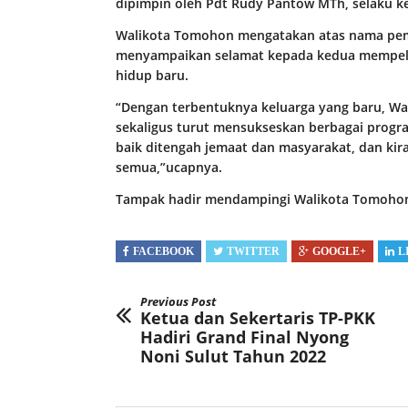
dipimpin oleh Pdt Rudy Pantow MTh, selaku ke
Walikota Tomohon mengatakan atas nama pe
menyampaikan selamat kepada kedua mempela
hidup baru.
“Dengan terbentuknya keluarga yang baru, W
sekaligus turut mensukseskan berbagai progr
baik ditengah jemaat dan masyarakat, dan ki
semua,”ucapnya.
Tampak hadir mendampingi Walikota Tomohon, 
FACEBOOK
TWITTER
GOOGLE+
L
Previous Post
Ketua dan Sekertaris TP-PKK
Hadiri Grand Final Nyong
Noni Sulut Tahun 2022