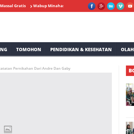
ratis
Wabup Minahasa Vasung Buka HUT Kemerdekaan RI ke-81 
UNG
TOMOHON
PENDIDIKAN & KESEHATAN
OLAH
catatan Pernikahan Dari Andre Dan Gaby
B