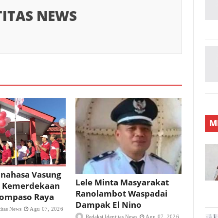
TITAS NEWS
M
nahasa Vasung
Lele Minta Masyarakat
 Kemerdekaan
Ranolambot Waspadai
 Tompaso Raya
Dampak El Nino
titas News
Agu 07, 2026
Redaksi Identitas News
Agu 07, 2026