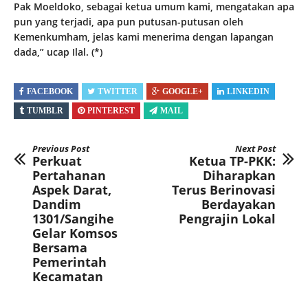
Pak Moeldoko, sebagai ketua umum kami, mengatakan apa
pun yang terjadi, apa pun putusan-putusan oleh
Kemenkumham, jelas kami menerima dengan lapangan
dada,” ucap Ilal. (*)
FACEBOOK
TWITTER
GOOGLE+
LINKEDIN
TUMBLR
PINTEREST
MAIL
Previous Post
Next Post
Perkuat
Ketua TP-PKK:
Pertahanan
Diharapkan
Aspek Darat,
Terus Berinovasi
Dandim
Berdayakan
1301/Sangihe
Pengrajin Lokal
Gelar Komsos
Bersama
Pemerintah
Kecamatan