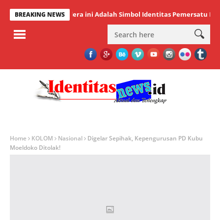
ali Kota: Bendera ini Adalah Simbol Identitas Pemersatu Bangsa
BREAKING NEWS
Home
KOLOM
Nasional
Digelar Sepihak, Kepengurusan PD Kubu
Moeldoko Ditolak!