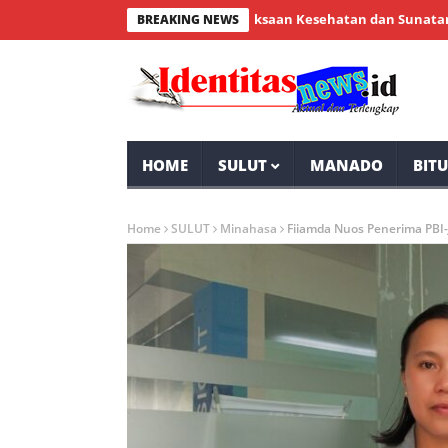
 Bintauna Sukses Gelar Pemeriksaan Kesehatan dan Sunatan Massal 
BREAKING NEWS
HOME
SULUT
MANADO
BIT
Home
SULUT
Minahasa
Fiiamda Nuos Penerima PBI