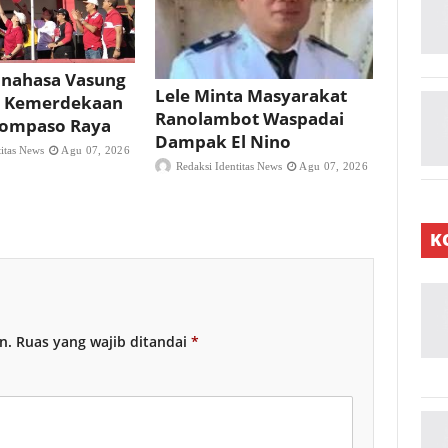
nahasa Vasung
Lele Minta Masyarakat
 Kemerdekaan
Ranolambot Waspadai
 Tompaso Raya
Dampak El Nino
titas News
Agu 07, 2026
Redaksi Identitas News
Agu 07, 2026
K
n.
Ruas yang wajib ditandai
*