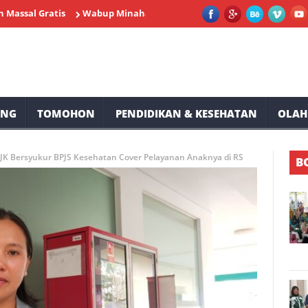
Gratis
Wabup Minahasa Vasung Buka HUT Kemerdekaan RI ke-81
UNG
TOMOHON
PENDIDIKAN & KESEHATAN
OLAH
-JK Bersyukur BPJS Kesehatan Cover Pelayanan Anaknya di RS
B