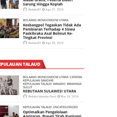
Sarung Hingga Kopiah
Redaksi02
Agu 07, 2026
BOLAANG MONGONDOW UTARA
Kesbangpol Tegaskan Tidak Ada
Pembiaran Terhadap 4 Siswa
Paskibraka Asal Bolmut Ke-
Tingkat Provinsi
Redaksi02
Agu 04, 2026
EPULAUAN TALAUD
BOLAANG MONGONDOW UTARA
CATATAN
KEPULAUAN SANGIHE
KEPULAUAN TALAUD
MANADO
MINAHASA
SULUT
KEBUTAAN SULAWESI UTARA
Redaksi Identitas News
Mar 24, 2026
KEPULAUAN TALAUD
UNCATEGORIZED
Optimalkan Pengelolaan
Anggaran, Bupati Titah Kunjungi