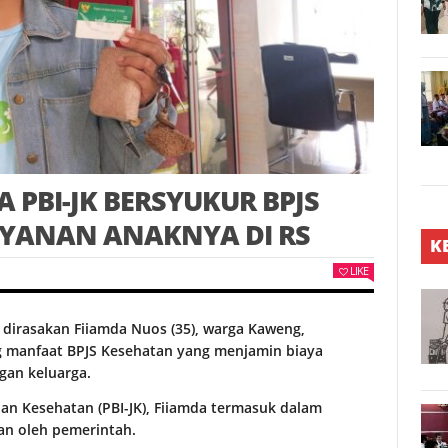
 PBI-JK BERSYUKUR BPJS
AYANAN ANAKNYA DI RS
K
LIKE
 dirasakan Fiiamda Nuos (35), warga Kaweng,
g manfaat BPJS Kesehatan yang menjamin biaya
an keluarga.
an Kesehatan (PBI-JK), Fiiamda termasuk dalam
an oleh pemerintah.