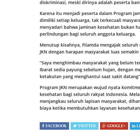
diskriminasi, meski dirinya adalah peserta ba
Karena itu menjadi peserta dalam Program Jam
dimiliki setiap keluarga, tak terkecuali masya
menyadari bahwa jaminan kesehatan bukan hany
perlindungan bagi seluruh anggota keluarga.
Menutup kisahnya, Fiiamda mengajak seluruh 
JKN dengan harapan masyarakat luas semakin 
“Saya menghimbau masyarakat yang belum terd
Ibarat sedia payung sebelum hujan, dengan men
ketakutan yang menghantui saat sakit datang
Program JKN merupakan wujud nyata komitme
kesehatan bagi seluruh rakyat Indonesia. Mela
menjangkau seluruh lapisan masyarakat, dihar
biaya ketika membutuhkan layanan kesehatan.
FACEBOOK
TWITTER
GOOGLE+
L