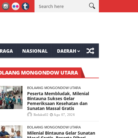
 Tompaso Raya
Lele Minta Masyarakat Ranolambot Waspadai Dam
RAGA
NASIONAL
DAERAH
OLAANG MONGONDOW UTARA
BOLAANG MONGONDOW UTARA
Peserta Membludak, Milenial
Bintauna Sukses Gelar
Pemeriksaan Kesehatan dan
Sunatan Massal Gratis
Redaksi02
Agu 07, 2026
BOLAANG MONGONDOW UTARA
Milenial Bintauna Gelar Sunatan
Masal Gratis, Peserta Diberi