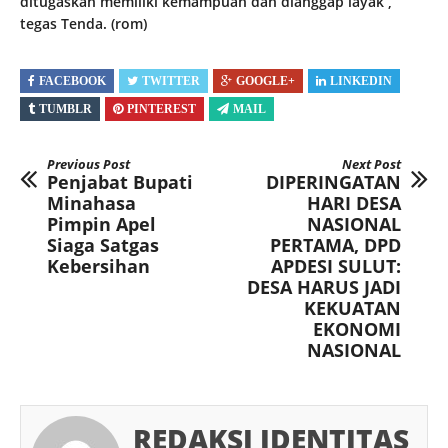
ditugaskan memiliki kemampuan dan dianggap layak ,”
tegas Tenda. (rom)
FACEBOOK
TWITTER
GOOGLE+
LINKEDIN
TUMBLR
PINTEREST
MAIL
Previous Post
Next Post
Penjabat Bupati
DIPERINGATAN
Minahasa
HARI DESA
Pimpin Apel
NASIONAL
Siaga Satgas
PERTAMA, DPD
Kebersihan
APDESI SULUT:
DESA HARUS JADI
KEKUATAN
EKONOMI
NASIONAL
REDAKSI IDENTITAS