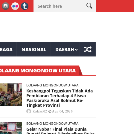
ung Presiden Langowan
Ini Himbauan Anggota DPRD Mianahasa Fre
RAGA
NASIONAL
DAERAH
OLAANG MONGONDOW UTARA
BOLAANG MONGONDOW UTARA
Kesbangpol Tegaskan Tidak Ada
Pembiaran Terhadap 4 Siswa
Paskibraka Asal Bolmut Ke-
Tingkat Provinsi
Redaksi02
Agu 04, 2026
BOLAANG MONGONDOW UTARA
Gelar Nobar Final Piala Dunia,
Bupati Bolmut Dijadwalkan Buka