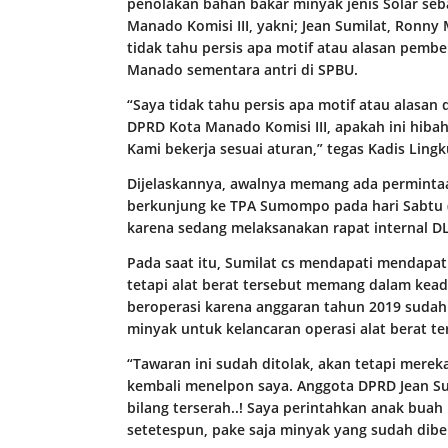
penolakan bahan bakar minyak jenis Solar seb
Manado Komisi III, yakni; Jean Sumilat, Ronn
tidak tahu persis apa motif atau alasan pembe
Manado sementara antri di SPBU.
“Saya tidak tahu persis apa motif atau alasan 
DPRD Kota Manado Komisi III, apakah ini hibah 
Kami bekerja sesuai aturan,” tegas Kadis Ling
Dijelaskannya, awalnya memang ada permintaa
berkunjung ke TPA Sumompo pada hari Sabtu (
karena sedang melaksanakan rapat internal D
Pada saat itu, Sumilat cs mendapati mendapati 
tetapi alat berat tersebut memang dalam kead
beroperasi karena anggaran tahun 2019 suda
minyak untuk kelancaran operasi alat berat te
“Tawaran ini sudah ditolak, akan tetapi mere
kembali menelpon saya. Anggota DPRD Jean S
bilang terserah..! Saya perintahkan anak bua
setetespun, pake saja minyak yang sudah dibel