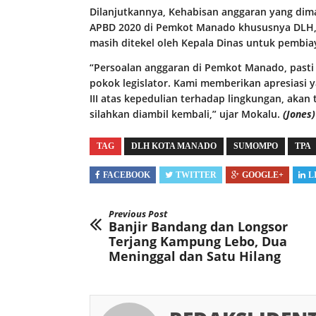
Dilanjutkannya, Kehabisan anggaran yang di
APBD 2020 di Pemkot Manado khususnya DLH, b
masih ditekel oleh Kepala Dinas untuk pembia
“Persoalan anggaran di Pemkot Manado, pasti pa
pokok legislator. Kami memberikan apresiasi
III atas kepedulian terhadap lingkungan, akan 
silahkan diambil kembali,” ujar Mokalu.
(Jones)
TAG
DLH KOTA MANADO
SUMOMPO
TPA
FACEBOOK
TWITTER
GOOGLE+
L
Previous Post
Banjir Bandang dan Longsor
Terjang Kampung Lebo, Dua
Meninggal dan Satu Hilang