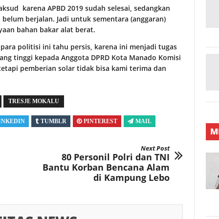
maksud
karena APBD 2019 sudah selesai, sedangkan
elum berjalan. Jadi untuk sementara (anggaran)
yaan bahan bakar alat berat.
ra politisi ini tahu persis, karena ini menjadi tugas
 yang tinggi kepada Anggota DPRD Kota Manado Komisi
tetapi pemberian solar tidak bisa kami terima dan
TRESJE MOKALU
INKEDIN
TUMBLR
PINTEREST
MAIL
M
Next Post
80 Personil Polri dan TNI
Bantu Korban Bencana Alam
di Kampung Lebo