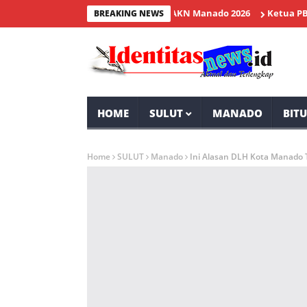
a Sarundajang Hadiri Wisuda IAKN Manado 2026
Ketua PBSI Mina
BREAKING NEWS
HOME
SULUT
MANADO
BIT
Home
SULUT
Manado
Ini Alasan DLH Kota Manado T