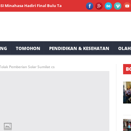
hasa Hadiri Final Bulu Tangkis Festival Kemerdekaan RI ke-81 Kamp
UNG
TOMOHON
PENDIDIKAN & KESEHATAN
OLAH
olak Pemberian Solar Sumilat cs
B