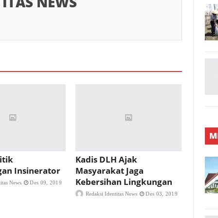
TITAS NEWS
M
itik
Kadis DLH Ajak
an Insinerator
Masyarakat Jaga
Kebersihan Lingkungan
titas News
Des 09, 2019
Redaksi Identitas News
Des 03, 2019