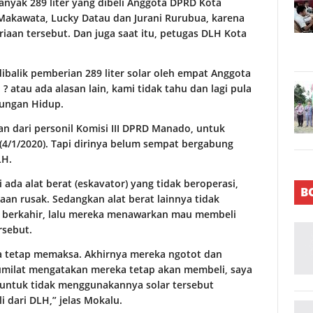
anyak 289 liter yang dibeli Anggota DPRD Kota
y Makawata, Lucky Datau dan Jurani Rurubua, karena
riaan tersebut. Dan juga saat itu, petugas DLH Kota
dibalik pemberian 289 liter solar oleh empat Anggota
? atau ada alasan lain, kami tidak tahu dan lagi pula
kungan Hidup.
n dari personil Komisi III DPRD Manado, untuk
4/1/2020). Tapi dirinya belum sempat bergabung
LH.
ada alat berat (eskavator) yang tidak beroperasi,
B
aan rusak. Sedangkan alat berat lainnya tidak
h berkahir, lalu mereka menawarkan mau membeli
rsebut.
ka tetap memaksa. Akhirnya mereka ngotot dan
umilat mengatakan mereka tetap akan membeli, saya
h untuk tidak menggunakannya solar tersebut
i dari DLH,” jelas Mokalu.