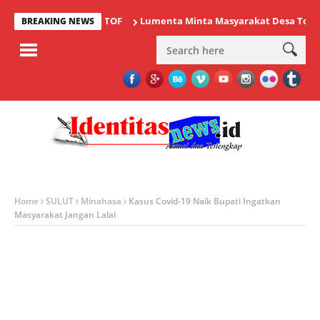
Lumenta Minta Masyarakat Desa Tolok Wasp
BREAKING NEWS
Home
SULUT
Minahasa
Kasus Covid-19 Naik Bupati Ingatkan
Masyarakat Jangan Lalai