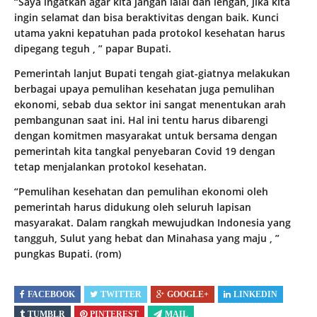
“Saya ingatkan agar kita jangan lalai dan lengah, jika kita
ingin selamat dan bisa beraktivitas dengan baik. Kunci
utama yakni kepatuhan pada protokol kesehatan harus
dipegang teguh , ” papar Bupati.
Pemerintah lanjut Bupati tengah giat-giatnya melakukan
berbagai upaya pemulihan kesehatan juga pemulihan
ekonomi, sebab dua sektor ini sangat menentukan arah
pembangunan saat ini. Hal ini tentu harus dibarengi
dengan komitmen masyarakat untuk bersama dengan
pemerintah kita tangkal penyebaran Covid 19 dengan
tetap menjalankan protokol kesehatan.
“Pemulihan kesehatan dan pemulihan ekonomi oleh
pemerintah harus didukung oleh seluruh lapisan
masyarakat. Dalam rangkah mewujudkan Indonesia yang
tangguh, Sulut yang hebat dan Minahasa yang maju , ”
pungkas Bupati. (rom)
FACEBOOK
TWITTER
GOOGLE+
LINKEDIN
TUMBLR
PINTEREST
MAIL