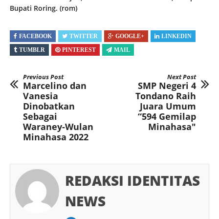
Bupati Roring. (rom)
FACEBOOK
TWITTER
GOOGLE+
LINKEDIN
TUMBLR
PINTEREST
MAIL
Previous Post
Next Post
Marcelino dan
SMP Negeri 4
Vanesia
Tondano Raih
Dinobatkan
Juara Umum
Sebagai
“594 Gemilap
Waraney-Wulan
Minahasa"
Minahasa 2022
REDAKSI IDENTITAS
NEWS