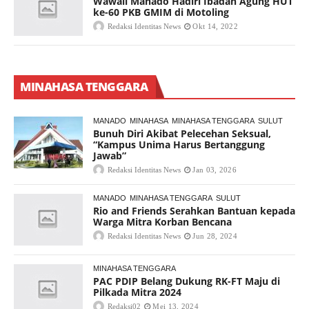
Wawali Manado Hadiri Ibadah Agung HUT
ke-60 PKB GMIM di Motoling
Redaksi Identitas News
Okt 14, 2022
MINAHASA TENGGARA
MANADO
MINAHASA
MINAHASA TENGGARA
SULUT
Bunuh Diri Akibat Pelecehan Seksual,
“Kampus Unima Harus Bertanggung
Jawab”
Redaksi Identitas News
Jan 03, 2026
MANADO
MINAHASA TENGGARA
SULUT
Rio and Friends Serahkan Bantuan kepada
Warga Mitra Korban Bencana
Redaksi Identitas News
Jun 28, 2024
MINAHASA TENGGARA
PAC PDIP Belang Dukung RK-FT Maju di
Pilkada Mitra 2024
Redaksi02
Mei 13, 2024