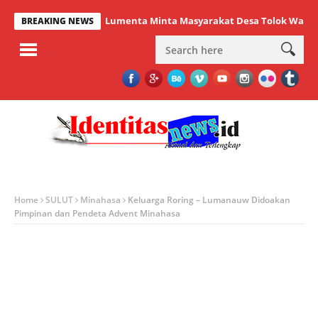
Lumenta Minta Masyarakat Desa Tolok Waspadai Da
BREAKING NEWS
Home
SULUT
Minahasa
Keluarga Roring – Lumanauw Didoakan
Pimpinan dan Pendeta Advent Minahasa