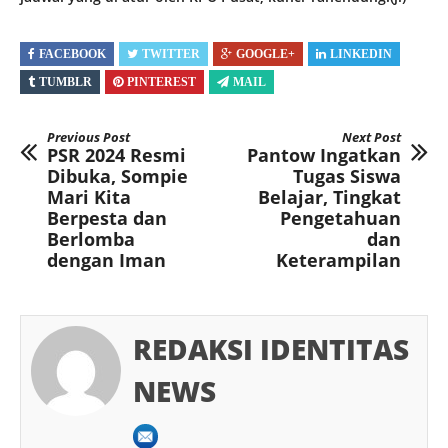
FACEBOOK
TWITTER
GOOGLE+
LINKEDIN
TUMBLR
PINTEREST
MAIL
Previous Post
Next Post
PSR 2024 Resmi
Pantow Ingatkan
Dibuka, Sompie
Tugas Siswa
Mari Kita
Belajar, Tingkat
Berpesta dan
Pengetahuan
Berlomba
dan
dengan Iman
Keterampilan
REDAKSI IDENTITAS
NEWS