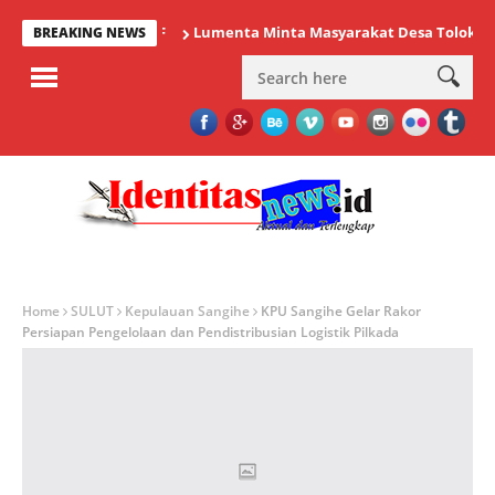
Lumenta Minta Masyarakat Desa Tolok Waspada
BREAKING NEWS
Home
SULUT
Kepulauan Sangihe
KPU Sangihe Gelar Rakor
Persiapan Pengelolaan dan Pendistribusian Logistik Pilkada