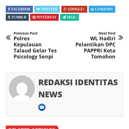
FACEBOOK
TWITTER
GOOGLE+
LINKEDIN
TUMBLR
PINTEREST
MAIL
Previous Post
Next Post
Polres
WL Hadiri
Kepulauan
Pelantikan DPC
Talaud Gelar Tes
PAPPRI Kota
Psicology Senpi
Tomohon
REDAKSI IDENTITAS
NEWS