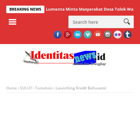
Lumenta Minta Masyarakat Desa Tolok Waspadai Da
BREAKING NEWS
Home
SULUT
Tomohon
Launching Kredit Bohusami