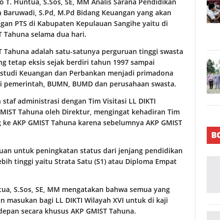
to T. Huntua, S.Sos, SE, MM Analis Sarana Pendidikan
 Baruwadi, S.Pd, M.Pd Bidang Keuangan yang akan
ngan PTS di Kabupaten Kepulauan Sangihe yaitu di
 Tahuna selama dua hari.
Tahuna adalah satu-satunya perguruan tinggi swasta
g tetap eksis sejak berdiri tahun 1997 sampai
 studi Keuangan dan Perbankan menjadi primadona
nsi pemerintah, BUMN, BUMD dan perusahaan swasta.
staf administrasi dengan Tim Visitasi LL DIKTI
GMIST Tahuna oleh Direktur, mengingat kehadiran Tim
ang ke AKP GMIST Tahuna karena sebelumnya AKP GMIST
B
duan untuk peningkatan status dari jenjang pendidikan
ebih tinggi yaitu Strata Satu (S1) atau Diploma Empat
ntua, S.Sos, SE, MM mengatakan bahwa semua yang
n masukan bagi LL DIKTI Wilayah XVI untuk di kaji
 depan secara khusus AKP GMIST Tahuna.