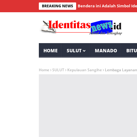
dekaan RI, Wakil Wali Kota: Bendera ini Adalah Simbol Identitas 
BREAKING NEWS
HOME
SULUT
MANADO
BIT
Home
SULUT
Kepulauan Sangihe
Lembaga Layanan 