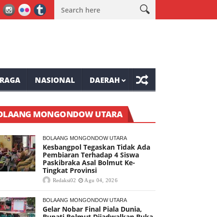
I ke-81 Tompaso Raya
Mantap, Lomba Bulu Tangkis Awali Kemeri
RAGA
NASIONAL
DAERAH
OLAANG MONGONDOW UTARA
BOLAANG MONGONDOW UTARA
Kesbangpol Tegaskan Tidak Ada
Pembiaran Terhadap 4 Siswa
Paskibraka Asal Bolmut Ke-
Tingkat Provinsi
Redaksi02
Agu 04, 2026
BOLAANG MONGONDOW UTARA
Gelar Nobar Final Piala Dunia,
Bupati Bolmut Dijadwalkan Buka