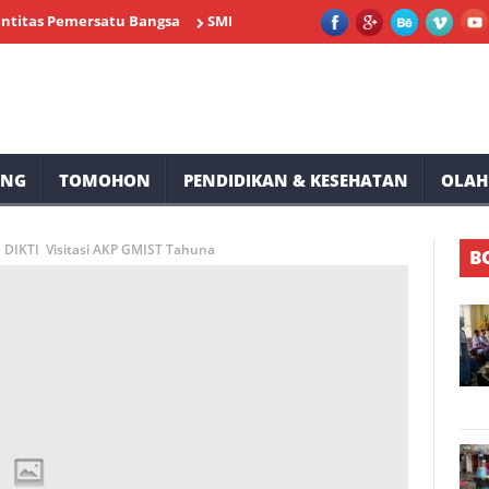
Pemersatu Bangsa
SMP Negeri 2 Tompaso Siap Memeriahkan HUT R
UNG
TOMOHON
PENDIDIKAN & KESEHATAN
OLAH
DIKTI Visitasi AKP GMIST Tahuna
B