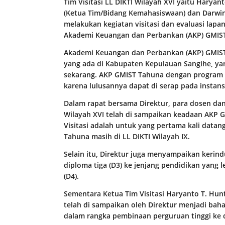
Tim Visitasi LL DIKTI Wilayah XVI yaitu Haryan
(Ketua Tim/Bidang Kemahasiswaan) dan Darwin
melakukan kegiatan visitasi dan evaluasi lapa
Akademi Keuangan dan Perbankan (AKP) GMIST
Akademi Keuangan dan Perbankan (AKP) GMIST 
yang ada di Kabupaten Kepulauan Sangihe, yan
sekarang. AKP GMIST Tahuna dengan program
karena lulusannya dapat di serap pada insta
Dalam rapat bersama Direktur, para dosen dan 
Wilayah XVI telah di sampaikan keadaan AKP 
Visitasi adalah untuk yang pertama kali dat
Tahuna masih di LL DIKTI Wilayah IX.
Selain itu, Direktur juga menyampaikan kerin
diploma tiga (D3) ke jenjang pendidikan yang l
(D4).
Sementara Ketua Tim Visitasi Haryanto T. Hu
telah di sampaikan oleh Direktur menjadi baha
dalam rangka pembinaan perguruan tinggi ke