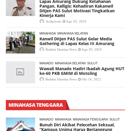
Lapas Amurang Dukung Ketahanan
Pangan, Kalligis: Kehadiran Kakanwil
Ditjen PAS Sulut Motivasi Tingkatkan
Kinerja Kami
Acelprivate
Agu 03, 2026
MINAHASA
MINAHASA SELATAN
Kanwil Ditjen PAS Sulut Gelar Media
Gathering di Lapas Kelas III Amurang
Redaksi Identitas News
Agu 03, 2026
MANADO
MINAHASA SELATAN
SULUT
Wawali Manado Hadiri Ibadah Agung HUT
ke-60 PKB GMIM di Motoling
Redaksi Identitas News
Okt 14, 2022
MINAHASA TENGGARA
MANADO
MINAHASA
MINAHASA TENGGARA
SULUT
Bunuh Diri Akibat Pelecehan Seksual,
“Kampus Unima Harus Bertanggung