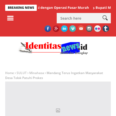
Stabilkan Inflasi dengan Operasi Pasar Murah
Bupati Minahasa R
BREAKING NEWS
Home
SULUT
Minahasa
Mandang Terus Ingatkan Masyarakat
Desa Tolok Patuhi Prokes