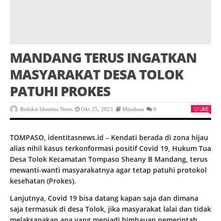
MANDANG TERUS INGATKAN
MASYARAKAT DESA TOLOK
PATUHI PROKES
LIKE
Redaksi Identitas News
Okt 25, 2021
Minahasa
0
TOMPASO, identitasnews.id – Kendati berada di zona hijau
alias nihil kasus terkonformasi positif Covid 19, Hukum Tua
Desa Tolok Kecamatan Tompaso Sheany B Mandang, terus
mewanti-wanti masyarakatnya agar tetap patuhi protokol
kesehatan (Prokes).
Lanjutnya, Covid 19 bisa datang kapan saja dan dimana
saja termasuk di desa Tolok, jika masyarakat lalai dan tidak
melaksanakan apa yang menjadi himbauan pemerintah