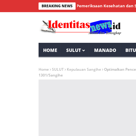
ilenial Bintauna Sukses Gelar Pemeriksaan Kesehatan dan Sunatan 
BREAKING NEWS
HOME
SULUT
MANADO
BIT
Home
SULUT
Kepulauan Sangihe
Optimalkan Pence
1301/Sangihe