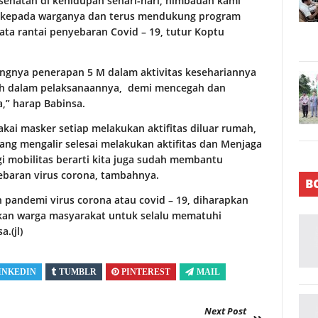
sehatan di kehidupan sehari-hari, himbauan kami
a kepada warganya dan terus mendukung program
a rantai penyebaran Covid – 19, tutur Koptu
ingnya penerapan 5 M dalam aktivitas kesehariannya
oh dalam pelaksanaannya, demi mencegah dan
,” harap Babinsa.
ai masker setiap melakukan aktifitas diluar rumah,
ng mengalir selesai melakukan aktifitas dan Menjaga
 mobilitas berarti kita juga sudah membantu
baran virus corona, tambahnya.
B
 pandemi virus corona atau covid – 19, diharapkan
kan warga masyarakat untuk selalu mematuhi
.(jl)
INKEDIN
TUMBLR
PINTEREST
MAIL
Next Post