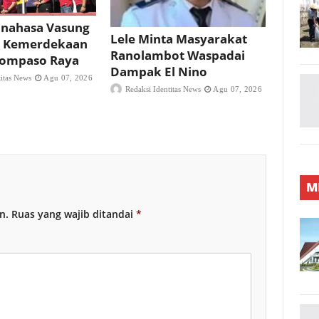
nahasa Vasung
Lele Minta Masyarakat
 Kemerdekaan
Ranolambot Waspadai
 Tompaso Raya
Dampak El Nino
titas News
Agu 07, 2026
Redaksi Identitas News
Agu 07, 2026
M
n.
Ruas yang wajib ditandai
*