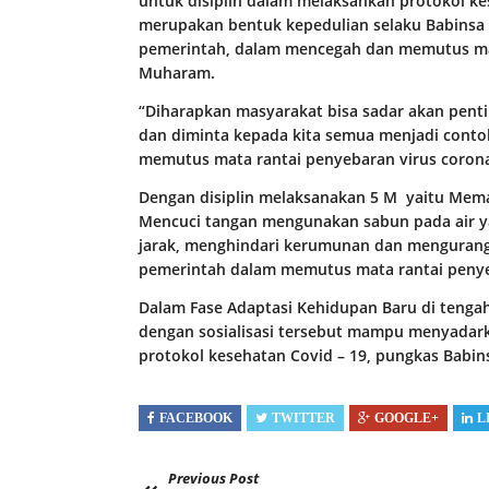
untuk disiplin dalam melaksankan protokol ke
merupakan bentuk kepedulian selaku Babins
pemerintah, dalam mencegah dan memutus mat
Muharam.
“Diharapkan masyarakat bisa sadar akan pent
dan diminta kepada kita semua menjadi cont
memutus mata rantai penyebaran virus corona
Dengan disiplin melaksanakan 5 M yaitu Memak
Mencuci tangan mengunakan sabun pada air ya
jarak, menghindari kerumunan dan mengurangi
pemerintah dalam memutus mata rantai penye
Dalam Fase Adaptasi Kehidupan Baru di tengah
dengan sosialisasi tersebut mampu menyadar
protokol kesehatan Covid – 19, pungkas Babinsa
FACEBOOK
TWITTER
GOOGLE+
L
Previous Post