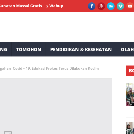
Massal Gratis
Wabup Minahasa Vasung Buka HUT Kemerdekaan RI
UNG
TOMOHON
PENDIDIKAN & KESEHATAN
OLAH
gahan Covid – 19, Edukasi Prokes Terus Dilakukan Kodim
B