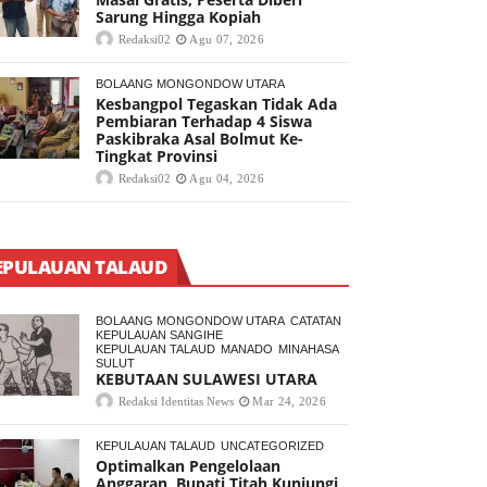
Sarung Hingga Kopiah
Redaksi02
Agu 07, 2026
BOLAANG MONGONDOW UTARA
Kesbangpol Tegaskan Tidak Ada
Pembiaran Terhadap 4 Siswa
Paskibraka Asal Bolmut Ke-
Tingkat Provinsi
Redaksi02
Agu 04, 2026
EPULAUAN TALAUD
BOLAANG MONGONDOW UTARA
CATATAN
KEPULAUAN SANGIHE
KEPULAUAN TALAUD
MANADO
MINAHASA
SULUT
KEBUTAAN SULAWESI UTARA
Redaksi Identitas News
Mar 24, 2026
KEPULAUAN TALAUD
UNCATEGORIZED
Optimalkan Pengelolaan
Anggaran, Bupati Titah Kunjungi