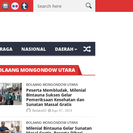
 ke-81 Tompaso Raya
Lele Minta Masyarakat Ranolambot Waspa
RAGA
NASIONAL
DAERAH
OLAANG MONGONDOW UTARA
BOLAANG MONGONDOW UTARA
Peserta Membludak, Milenial
Bintauna Sukses Gelar
Pemeriksaan Kesehatan dan
Sunatan Massal Gratis
Redaksi02
Agu 07, 2026
BOLAANG MONGONDOW UTARA
Milenial Bintauna Gelar Sunatan
Masal Gratis, Peserta Diberi