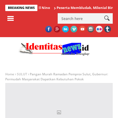
aspadai Dampak El Nino
Peserta Membludak, Milenial Bintauna S
BREAKING NEWS
Home
SULUT
Pangan Murah Ramadan Pemprov Sulut, Gubernur:
Permudah Masyarakat Dapatkan Kebutuhan Pokok