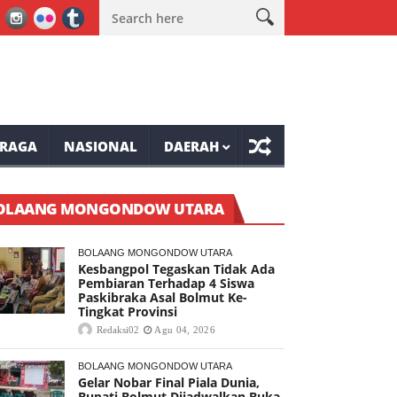
 Presiden Langowan
Ini Himbauan Anggota DPRD Mianahasa Frelly 
RAGA
NASIONAL
DAERAH
OLAANG MONGONDOW UTARA
BOLAANG MONGONDOW UTARA
Kesbangpol Tegaskan Tidak Ada
Pembiaran Terhadap 4 Siswa
Paskibraka Asal Bolmut Ke-
Tingkat Provinsi
Redaksi02
Agu 04, 2026
BOLAANG MONGONDOW UTARA
Gelar Nobar Final Piala Dunia,
Bupati Bolmut Dijadwalkan Buka