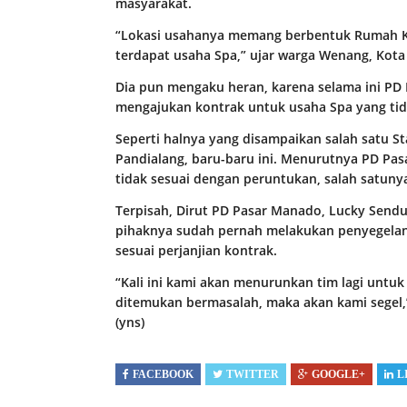
masyarakat.
“Lokasi usahanya memang berbentuk Rumah Kop
terdapat usaha Spa,” ujar warga Wenang, Ko
Dia pun mengaku heran, karena selama ini PD 
mengajukan kontrak untuk usaha Spa yang tid
Seperti halnya yang disampaikan salah satu S
Pandialang, baru-baru ini. Menurutnya PD Pas
tidak sesuai dengan peruntukan, salah satuny
Terpisah, Dirut PD Pasar Manado, Lucky Send
pihaknya sudah pernah melakukan penyegelan 
sesuai perjanjian kontrak.
“Kali ini kami akan menurunkan tim lagi untuk
ditemukan bermasalah, maka akan kami segel,”
(yns)
FACEBOOK
TWITTER
GOOGLE+
L