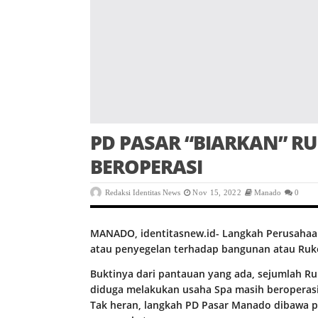
PD PASAR “BIARKAN” R
BEROPERASI
Redaksi Identitas News
Nov 15, 2022
Manado
0
MANADO, identitasnew.id- Langkah Perusaha
atau penyegelan terhadap bangunan atau Ruko
Buktinya dari pantauan yang ada, sejumlah Ru
diduga melakukan usaha Spa masih beroperasi
Tak heran, langkah PD Pasar Manado dibawa p