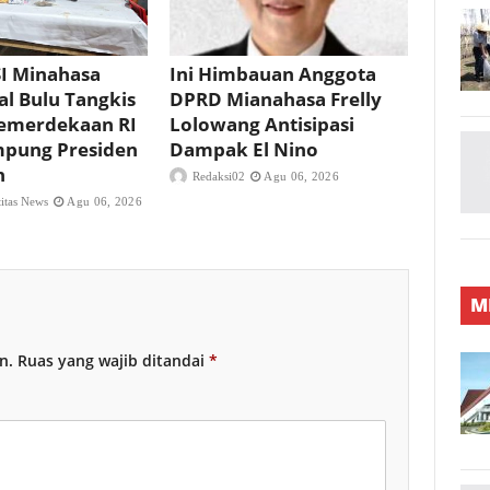
I Minahasa
Ini Himbauan Anggota
al Bulu Tangkis
DPRD Mianahasa Frelly
Kemerdekaan RI
Lolowang Antisipasi
mpung Presiden
Dampak El Nino
n
Redaksi02
Agu 06, 2026
titas News
Agu 06, 2026
M
n.
Ruas yang wajib ditandai
*