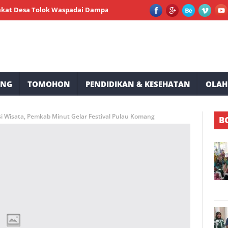
 Tolok Waspadai Dampak El Nino
Peserta Membludak, Milenial B
UNG
TOMOHON
PENDIDIKAN & KESEHATAN
OLAH
i Wisata, Pemkab Minut Gelar Festival Pulau Komang
B