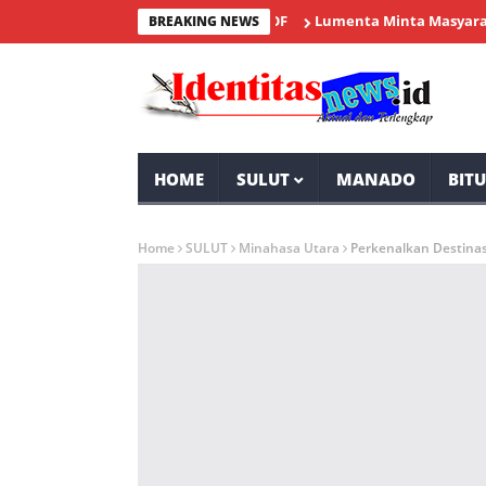
Lumenta Minta Masyarakat Desa
BREAKING NEWS
HOME
SULUT
MANADO
BIT
Home
SULUT
Minahasa Utara
Perkenalkan Destinas