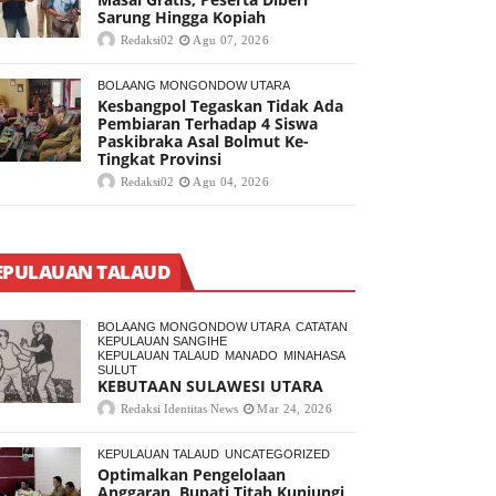
Sarung Hingga Kopiah
Redaksi02
Agu 07, 2026
BOLAANG MONGONDOW UTARA
Kesbangpol Tegaskan Tidak Ada
Pembiaran Terhadap 4 Siswa
Paskibraka Asal Bolmut Ke-
Tingkat Provinsi
Redaksi02
Agu 04, 2026
EPULAUAN TALAUD
BOLAANG MONGONDOW UTARA
CATATAN
KEPULAUAN SANGIHE
KEPULAUAN TALAUD
MANADO
MINAHASA
SULUT
KEBUTAAN SULAWESI UTARA
Redaksi Identitas News
Mar 24, 2026
KEPULAUAN TALAUD
UNCATEGORIZED
Optimalkan Pengelolaan
Anggaran, Bupati Titah Kunjungi