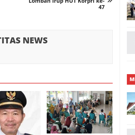
Lomban Irup HUT Korpri ke-
47
TITAS NEWS
M