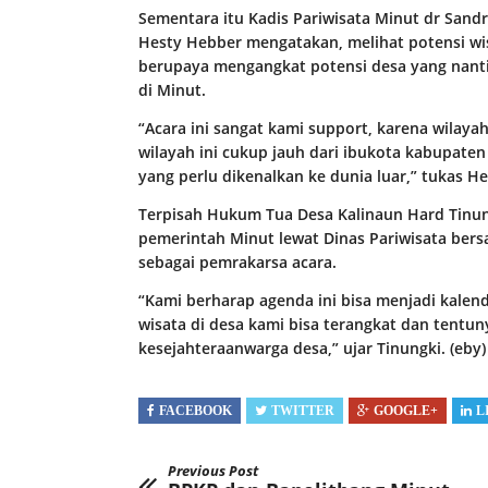
Sementara itu Kadis Pariwisata Minut dr Sandra
Hesty Hebber mengatakan, melihat potensi wi
berupaya mengangkat potensi desa yang nantin
di Minut.
“Acara ini sangat kami support, karena wilay
wilayah ini cukup jauh dari ibukota kabupaten
yang perlu dikenalkan ke dunia luar,” tukas H
Terpisah Hukum Tua Desa Kalinaun Hard Tinu
pemerintah Minut lewat Dinas Pariwisata be
sebagai pemrakarsa acara.
“Kami berharap agenda ini bisa menjadi kalend
wisata di desa kami bisa terangkat dan tent
kesejahteraanwarga desa,” ujar Tinungki. (eby)
FACEBOOK
TWITTER
GOOGLE+
L
Previous Post