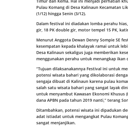
Timur dan Kema. Hal ini menjadi perhatian k
Pulau Komang di Desa Kalinaun Kecamatan Lik
(1/12) hingga Senin (3/12).
Dalam festival ini diadakan lomba perahu hias,
gir, 18 PK double gir, motor tempel 15 PK, ka
Menurut Anggota Dewan Denny Sompie SE fest
kesempatan kepada khalayak ramai untuk lebi
Desa Kalinaun sekaligus juga memberikan kes
menggunakan perahu untuk menangkap ikan d
“Tujuan dilaksanakannya Festival ini untuk m
potensi wisata bahari yang dikolaborasi denga
sengaja dibuat di Kalinaun karena pulau koma
salah satu wisata bahari yang sangat layak din
untuk menyambut Kawasan Ekonomi Khusus (KE
dana APBN pada tahun 2019 nanti,” terang So
Ditambahkan, potensi wisata ini dipadukan de
adat istiadat untuk mengangkat Pulau Komang 
sangat menjanjikan.