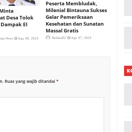
Peserta Membludak,
Milenial Bintauna Sukses
Minta
Gelar Pemeriksaan
at Desa Tolok
Kesehatan dan Sunatan
 Dampak El
Massal Gratis
Redaksi02
Agu 07, 2026
titas News
Agu 08, 2026
K
n.
Ruas yang wajib ditandai
*