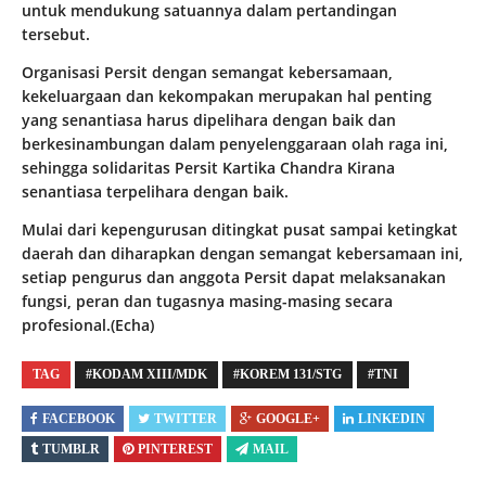
untuk mendukung satuannya dalam pertandingan
tersebut.
Organisasi Persit dengan semangat kebersamaan,
kekeluargaan dan kekompakan merupakan hal penting
yang senantiasa harus dipelihara dengan baik dan
berkesinambungan dalam penyelenggaraan olah raga ini,
sehingga solidaritas Persit Kartika Chandra Kirana
senantiasa terpelihara dengan baik.
Mulai dari kepengurusan ditingkat pusat sampai ketingkat
daerah dan diharapkan dengan semangat kebersamaan ini,
setiap pengurus dan anggota Persit dapat melaksanakan
fungsi, peran dan tugasnya masing-masing secara
profesional.(Echa)
TAG
#KODAM XIII/MDK
#KOREM 131/STG
#TNI
FACEBOOK
TWITTER
GOOGLE+
LINKEDIN
TUMBLR
PINTEREST
MAIL