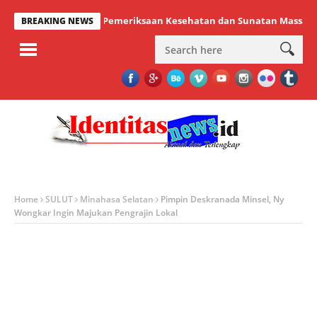
a Sukses Gelar Pemeriksaan Kesehatan dan Sunatan Massal Gratis
BREAKING NEWS
Home
SULUT
Minahasa Selatan
Pimpin Deskranada Minsel, Ny
Wongkar Ingin Majukan Pengrajin Lokal