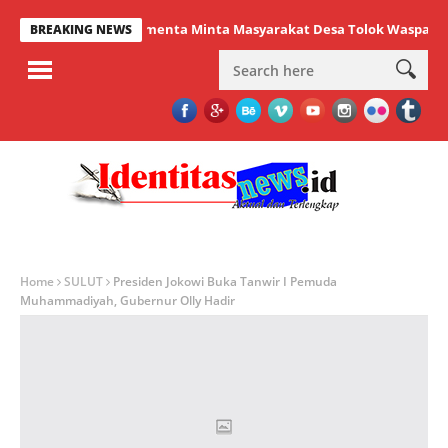
Lumenta Minta Masyarakat Desa Tolok Waspadai Dampa
BREAKING NEWS
Home
SULUT
Presiden Jokowi Buka Tanwir I Pemuda
Muhammadiyah, Gubernur Olly Hadir