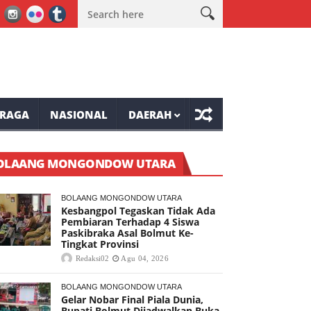
UT RI ke-81 Tompaso Raya
Mantap, Lomba Bulu Tangkis Awali Ke
RAGA
NASIONAL
DAERAH
OLAANG MONGONDOW UTARA
BOLAANG MONGONDOW UTARA
Kesbangpol Tegaskan Tidak Ada
Pembiaran Terhadap 4 Siswa
Paskibraka Asal Bolmut Ke-
Tingkat Provinsi
Redaksi02
Agu 04, 2026
BOLAANG MONGONDOW UTARA
Gelar Nobar Final Piala Dunia,
Bupati Bolmut Dijadwalkan Buka