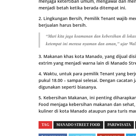
menjaga ketertiban umum, mengawal dan men
menjadi betah ketika berada ditempat ini.
2. Lingkungan Bersih, Pemilik Tenant wajib me
berjualan harus bersih.
“Mari kita jaga keamanan dan kebersihan di lokas
ketempat ini merasa nyaman dan aman,” ujar Wal
3. Makanan khas kota Manado, yang dijual d
extrim yang menjadi warna lain di Manado Str
4. Waktu, untuk para pemilik Tenant yang berj
pukul 18.00 – sampai selesai. Dengan cacatan j
digunakan seperti biasanya.
5. Kebersihan Makanan, ini penting diharapk
Food menjaga kebersihan makanan dan sehat, 
kuliner di kota Manado ataupun para turis ma
TAG
MANADO STREET FOOD
PARIWISATA