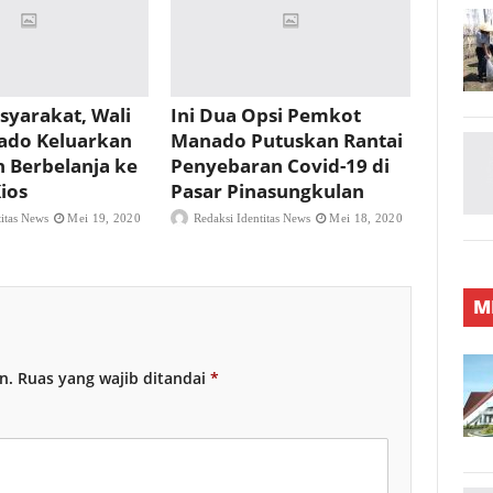
syarakat, Wali
Ini Dua Opsi Pemkot
ado Keluarkan
Manado Putuskan Rantai
 Berbelanja ke
Penyebaran Covid-19 di
ios
Pasar Pinasungkulan
titas News
Mei 19, 2020
Redaksi Identitas News
Mei 18, 2020
M
n.
Ruas yang wajib ditandai
*