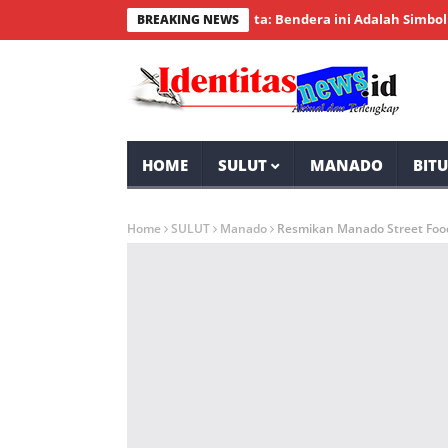
emerdekaan RI, Wakil Wali Kota: Bendera ini Adalah Simbol Identi
BREAKING NEWS
HOME
SULUT
MANADO
BIT
Home
SULUT
Manado
Resmikan Manado Street Food,