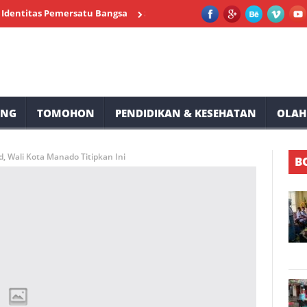
tas Pemersatu Bangsa
SMP Negeri 2 Tompaso Siap Memeriahkan H
UNG
TOMOHON
PENDIDIKAN & KESEHATAN
OLAH
 Wali Kota Manado Titipkan Ini
B