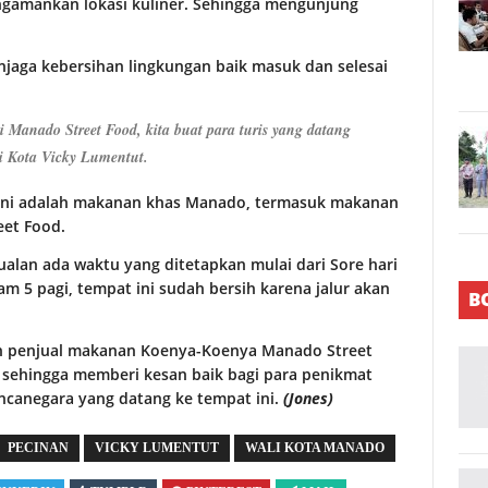
gamankan lokasi kuliner. Sehingga mengunjung
njaga kebersihan lingkungan baik masuk dan selesai
i Manado Street Food, kita buat para turis yang datang
i Kota Vicky Lumentut.
isini adalah makanan khas Manado, termasuk makanan
eet Food.
ualan ada waktu yang ditetapkan mulai dari Sore hari
am 5 pagi, tempat ini sudah bersih karena jalur akan
B
an penjual makanan Koenya-Koenya Manado Street
sehingga memberi kesan baik bagi para penikmat
ncanegara yang datang ke tempat ini.
(Jones)
PECINAN
VICKY LUMENTUT
WALI KOTA MANADO