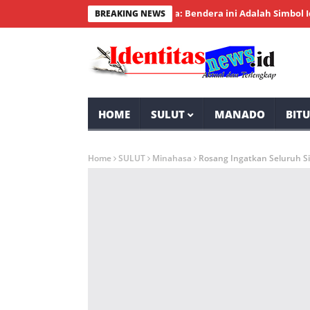
erdekaan RI, Wakil Wali Kota: Bendera ini Adalah Simbol Identita
BREAKING NEWS
HOME
SULUT
MANADO
BIT
Home
SULUT
Minahasa
Rosang Ingatkan Seluruh Si