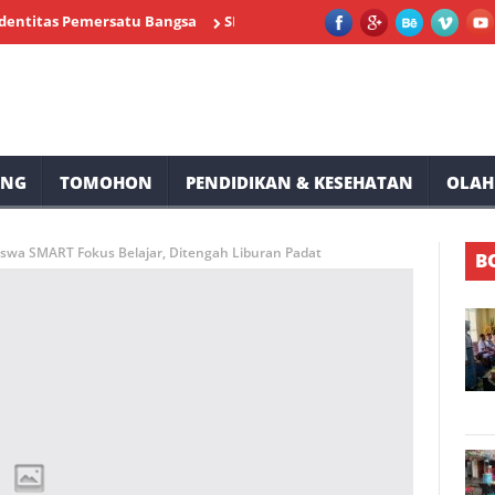
s Pemersatu Bangsa
SMP Negeri 2 Tompaso Siap Memeriahkan HUT
UNG
TOMOHON
PENDIDIKAN & KESEHATAN
OLAH
swa SMART Fokus Belajar, Ditengah Liburan Padat
B