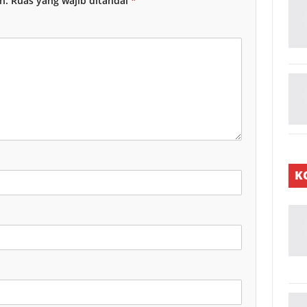
n.
Ruas yang wajib ditandai
*
K