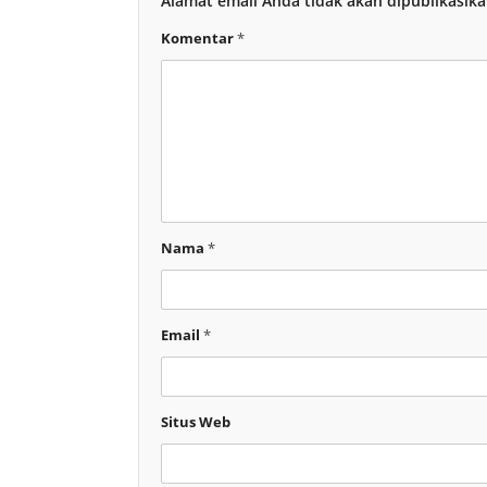
Alamat email Anda tidak akan dipublikasika
Komentar
*
Nama
*
Email
*
Situs Web