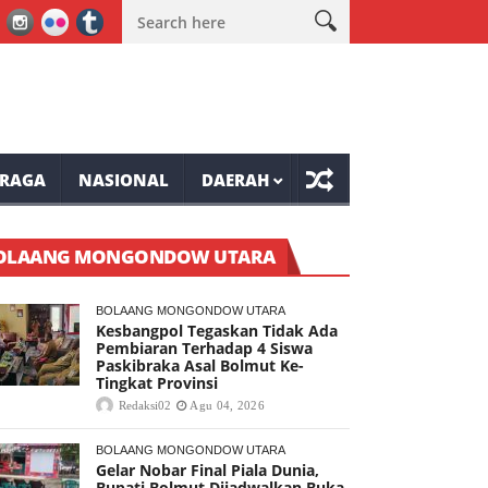
 RI ke-81 Tompaso Raya
Mantap, Lomba Bulu Tangkis Awali Keme
RAGA
NASIONAL
DAERAH
OLAANG MONGONDOW UTARA
BOLAANG MONGONDOW UTARA
Kesbangpol Tegaskan Tidak Ada
Pembiaran Terhadap 4 Siswa
Paskibraka Asal Bolmut Ke-
Tingkat Provinsi
Redaksi02
Agu 04, 2026
BOLAANG MONGONDOW UTARA
Gelar Nobar Final Piala Dunia,
Bupati Bolmut Dijadwalkan Buka