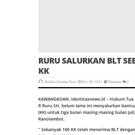
RURU SALURKAN BLT SEB
KK
Redaksi Identitas News
Nov 08, 2022
Minahasa
0
KAWANGKOAN, identitasnews.id – Hukum Tua 
R Ruru SH, belum lama ini menyalurkan bantua
(KK) untuk tiga bulan masing-masing bulan Jul
Ranolambot.
” Sebanyak 100 KK telah menerima BLT dengan 