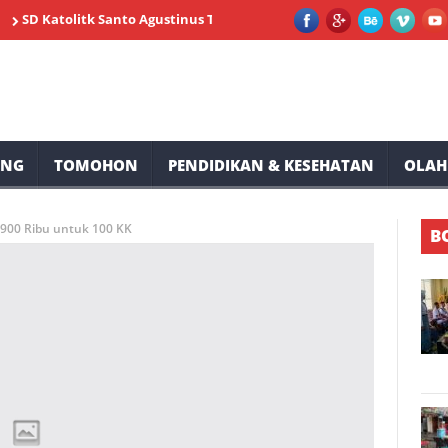
atolitk Santo Agustinus Tompaso Siap Memeriahkan HUT RI ke 81 To
UNG
TOMOHON
PENDIDIKAN & KESEHATAN
OLAH
 900 Ribu untuk 100 KK
B