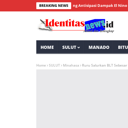
DPRD Mianahasa Frelly Lolowang Antisipasi Dampak El Nino
SD K
BREAKING NEWS
HOME
SULUT
MANADO
BIT
Home
SULUT
Minahasa
Ruru Salurkan BLT Sebesar