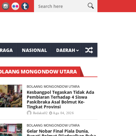
mpaso Raya
Hukum Tua Kanonang Lima, Dukung Penuh Pemberan
RAGA
NASIONAL
DAERAH
OLAANG MONGONDOW UTARA
BOLAANG MONGONDOW UTARA
Kesbangpol Tegaskan Tidak Ada
Pembiaran Terhadap 4 Siswa
Paskibraka Asal Bolmut Ke-
Tingkat Provinsi
Redaksi02
Agu 04, 2026
BOLAANG MONGONDOW UTARA
Gelar Nobar Final Piala Dunia,
Bupati Bolmut Dijadwalkan Buka