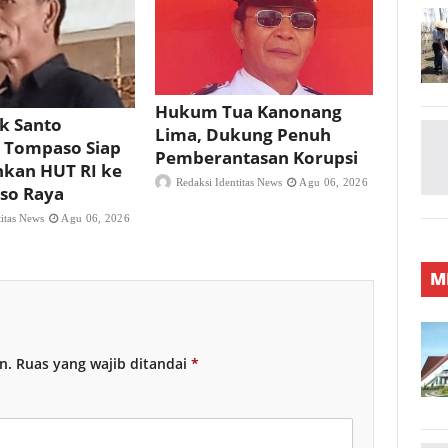
Hukum Tua Kanonang
tk Santo
Lima, Dukung Penuh
s Tompaso Siap
Pemberantasan Korupsi
kan HUT RI ke
Redaksi Identitas News
Agu 06, 2026
so Raya
titas News
Agu 06, 2026
M
n.
Ruas yang wajib ditandai
*