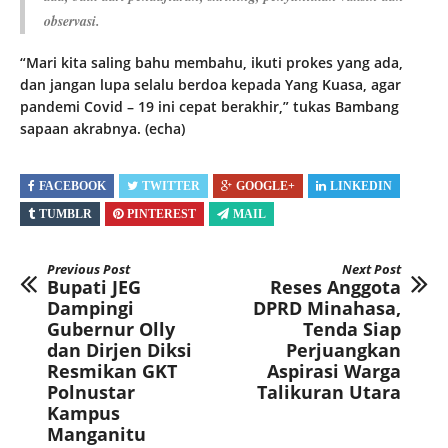
observasi.
“Mari kita saling bahu membahu, ikuti prokes yang ada,
dan jangan lupa selalu berdoa kepada Yang Kuasa, agar
pandemi Covid – 19 ini cepat berakhir,” tukas Bambang
sapaan akrabnya. (echa)
FACEBOOK
TWITTER
GOOGLE+
LINKEDIN
TUMBLR
PINTEREST
MAIL
Previous Post
Next Post
Bupati JEG
Reses Anggota
Dampingi
DPRD Minahasa,
Gubernur Olly
Tenda Siap
dan Dirjen Diksi
Perjuangkan
Resmikan GKT
Aspirasi Warga
Polnustar
Talikuran Utara
Kampus
Manganitu