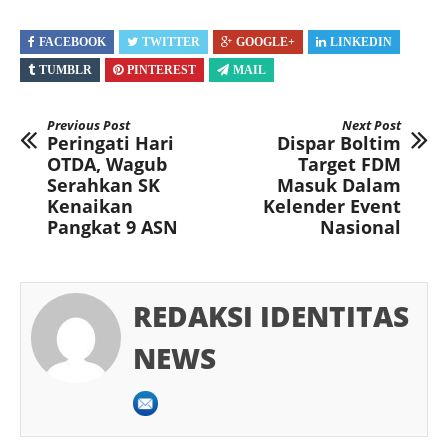
FACEBOOK
TWITTER
GOOGLE+
LINKEDIN
TUMBLR
PINTEREST
MAIL
Previous Post
Next Post
Peringati Hari
Dispar Boltim
OTDA, Wagub
Target FDM
Serahkan SK
Masuk Dalam
Kenaikan
Kelender Event
Pangkat 9 ASN
Nasional
REDAKSI IDENTITAS
NEWS