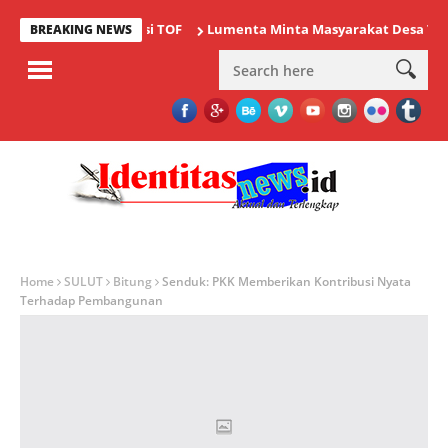
uti Ajang Bergengsi TOF
Lumenta Minta Masyarakat Desa Tolok W
BREAKING NEWS
Home
SULUT
Bitung
Senduk: PKK Memberikan Kontribusi Nyata
Terhadap Pembangunan