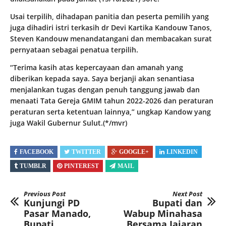
Usai terpilih, dihadapan panitia dan peserta pemilih yang
juga dihadiri istri terkasih dr Devi Kartika Kandouw Tanos,
Steven Kandouw menandatangani dan membacakan surat
pernyataan sebagai penatua terpilih.
“Terima kasih atas kepercayaan dan amanah yang
diberikan kepada saya. Saya berjanji akan senantiasa
menjalankan tugas dengan penuh tanggung jawab dan
menaati Tata Gereja GMIM tahun 2022-2026 dan peraturan
peraturan serta ketentuan lainnya,” ungkap Kandow yang
juga Wakil Gubernur Sulut.(*/mvr)
FACEBOOK
TWITTER
GOOGLE+
LINKEDIN
TUMBLR
PINTEREST
MAIL
Previous Post
Next Post
Kunjungi PD
Bupati dan
Pasar Manado,
Wabup Minahasa
Bupati
Bersama Jajaran