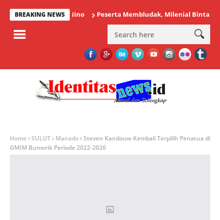
Peserta Membludak, Milenial Bintauna Suks
BREAKING NEWS
Home
SULUT
Manado
Steven Kandouw Kembali Terpilih Penatua di
GMIM Bumorik Periode 2022-2026