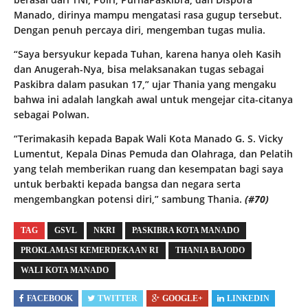
Manado, dirinya mampu mengatasi rasa gugup tersebut.
Dengan penuh percaya diri, mengemban tugas mulia.
“Saya bersyukur kepada Tuhan, karena hanya oleh Kasih
dan Anugerah-Nya, bisa melaksanakan tugas sebagai
Paskibra dalam pasukan 17,” ujar Thania yang mengaku
bahwa ini adalah langkah awal untuk mengejar cita-citanya
sebagai Polwan.
“Terimakasih kepada Bapak Wali Kota Manado G. S. Vicky
Lumentut, Kepala Dinas Pemuda dan Olahraga, dan Pelatih
yang telah memberikan ruang dan kesempatan bagi saya
untuk berbakti kepada bangsa dan negara serta
mengembangkan potensi diri,” sambung Thania.
(#70)
TAG
GSVL
NKRI
PASKIBRA KOTA MANADO
PROKLAMASI KEMERDEKAAN RI
THANIA BAJODO
WALI KOTA MANADO
FACEBOOK
TWITTER
GOOGLE+
LINKEDIN