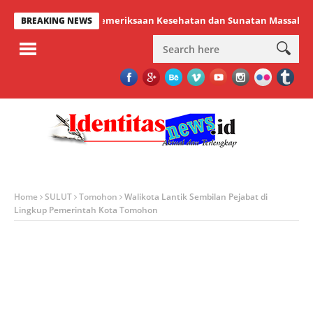
 Sukses Gelar Pemeriksaan Kesehatan dan Sunatan Massal Gratis
BREAKING NEWS
Home
SULUT
Tomohon
Walikota Lantik Sembilan Pejabat di
Lingkup Pemerintah Kota Tomohon