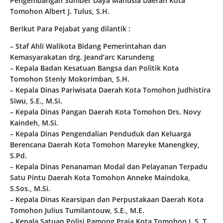
Pengembangan Sumber Daya Manusia Daerah Kota
Tomohon Albert J. Tulus, S.H.
Berikut Para Pejabat yang dilantik :
– Staf Ahli Walikota Bidang Pemerintahan dan
Kemasyarakatan drg. Jeand’arc Karundeng
– Kepala Badan Kesatuan Bangsa dan Politik Kota
Tomohon Stenly Mokorimban, S.H.
– Kepala Dinas Pariwisata Daerah Kota Tomohon Judhistira
Siwu, S.E., M.Si.
– Kepala Dinas Pangan Daerah Kota Tomohon Drs. Novy
Kaindeh, M.Si.
– Kepala Dinas Pengendalian Penduduk dan Keluarga
Berencana Daerah Kota Tomohon Mareyke Manengkey,
S.Pd.
– Kepala Dinas Penanaman Modal dan Pelayanan Terpadu
Satu Pintu Daerah Kota Tomohon Anneke Maindoka,
S.Sos., M.Si.
– Kepala Dinas Kearsipan dan Perpustakaan Daerah Kota
Tomohon Julius Tumilantouw, S.E., M.E.
– Kepala Satuan Polisi Pamong Praja Kota Tomohon J. S. T.