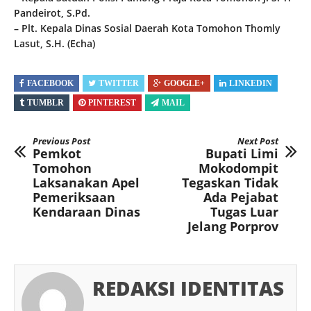
Pandeirot, S.Pd.
– Plt. Kepala Dinas Sosial Daerah Kota Tomohon Thomly
Lasut, S.H. (Echa)
FACEBOOK
TWITTER
GOOGLE+
LINKEDIN
TUMBLR
PINTEREST
MAIL
Previous Post
Next Post
Pemkot
Bupati Limi
Tomohon
Mokodompit
Laksanakan Apel
Tegaskan Tidak
Pemeriksaan
Ada Pejabat
Kendaraan Dinas
Tugas Luar
Jelang Porprov
REDAKSI IDENTITAS