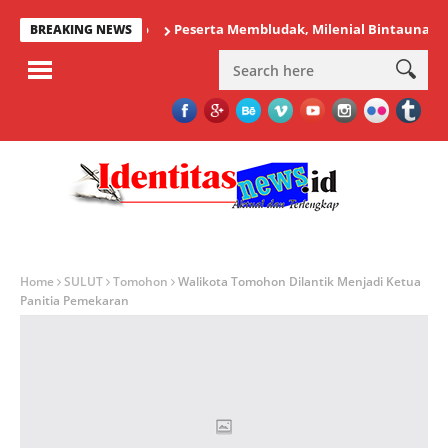
Peserta Membludak, Milenial Bintauna Sukses G
BREAKING NEWS
Home
SULUT
Tomohon
Walikota Tomohon Dilantik Menjadi Ketua
Panitia Pemekaran