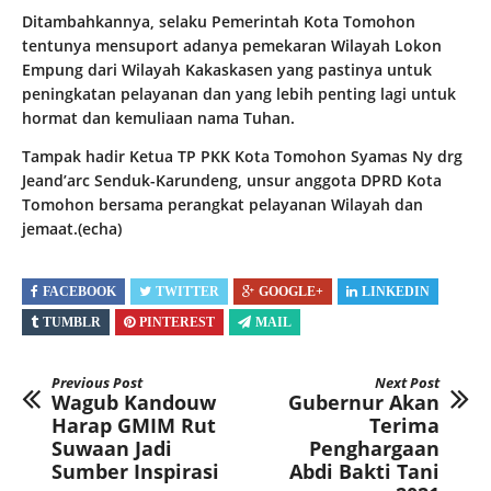
Ditambahkannya, selaku Pemerintah Kota Tomohon
tentunya mensuport adanya pemekaran Wilayah Lokon
Empung dari Wilayah Kakaskasen yang pastinya untuk
peningkatan pelayanan dan yang lebih penting lagi untuk
hormat dan kemuliaan nama Tuhan.
Tampak hadir Ketua TP PKK Kota Tomohon Syamas Ny drg
Jeand’arc Senduk-Karundeng, unsur anggota DPRD Kota
Tomohon bersama perangkat pelayanan Wilayah dan
jemaat.(echa)
FACEBOOK
TWITTER
GOOGLE+
LINKEDIN
TUMBLR
PINTEREST
MAIL
Previous Post
Next Post
Wagub Kandouw
Gubernur Akan
Harap GMIM Rut
Terima
Suwaan Jadi
Penghargaan
Sumber Inspirasi
Abdi Bakti Tani