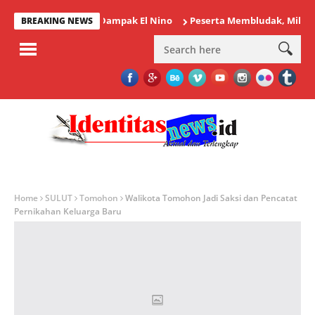
Tolok Waspadai Dampak El Nino
Peserta Membludak, Milenial Bin
BREAKING NEWS
Home
SULUT
Tomohon
Walikota Tomohon Jadi Saksi dan Pencatat
Pernikahan Keluarga Baru