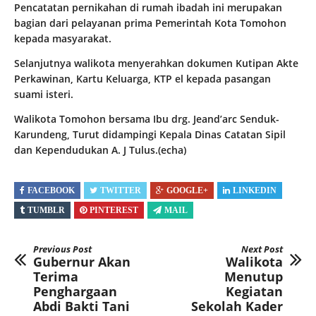
Pencatatan pernikahan di rumah ibadah ini merupakan
bagian dari pelayanan prima Pemerintah Kota Tomohon
kepada masyarakat.
Selanjutnya walikota menyerahkan dokumen Kutipan Akte
Perkawinan, Kartu Keluarga, KTP el kepada pasangan
suami isteri.
Walikota Tomohon bersama Ibu drg. Jeand’arc Senduk-
Karundeng, Turut didampingi Kepala Dinas Catatan Sipil
dan Kependudukan A. J Tulus.(echa)
FACEBOOK
TWITTER
GOOGLE+
LINKEDIN
TUMBLR
PINTEREST
MAIL
Previous Post
Next Post
Gubernur Akan
Walikota
Terima
Menutup
Penghargaan
Kegiatan
Abdi Bakti Tani
Sekolah Kader