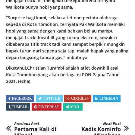
menjajal track ini, mengaku terkejut karena ternyata
Walikota punya hobi yang sama.
“Surprise bagi kami, selaku atlet dan pecinta olahraga
sepeda di Kota Tomohon, ternyata Pak Walikota memiliki
hobi yang sama dengan kami bahkan beliau mampu
menjajal track downhill yang cukup ekstrem, sewaktu
dibeberapa titik track tadi kami sempat berpikir mungkin
bapak turun dari sepeda saja tapi malah bapak yang paling
depan langsung tancap gas,” imbuhnya.
Diketahui,Christian Turambi adalah atlet downhill asal
Kota Tomohon yang akan berlaga di PON Papua Tahun
2021. (echa)
FACEBOOK
TWITTER
GOOGLE+
LINKEDIN
TUMBLR
PINTEREST
MAIL
Previous Post
Next Post
Pertama Kali di
Kadis Kominfo