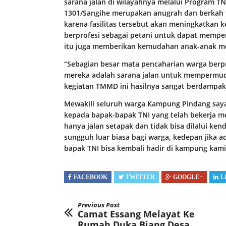
sarana jalan di wilayahnya melalui Program
1301/Sangihe merupakan anugrah dan berkah t
karena fasilitas tersebut akan meningkatkan 
berprofesi sebagai petani untuk dapat mempe
itu juga memberikan kemudahan anak-anak m
“Sebagian besar mata pencaharian warga berpr
mereka adalah sarana jalan untuk mempermud
kegiatan TMMD ini hasilnya sangat berdampak 
Mewakili seluruh warga Kampung Pindang say
kepada bapak-bapak TNI yang telah bekerja m
hanya jalan setapak dan tidak bisa dilalui ken
sungguh luar biasa bagi warga, kedepan jika 
bapak TNI bisa kembali hadir di kampung kami,”
FACEBOOK
TWITTER
GOOGLE+
L
Previous Post
Camat Essang Melayat Ke
Rumah Duka Biang Desa