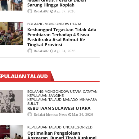
Sarung Hingga Kopiah
Redaksi02
Agu 07, 2026
BOLAANG MONGONDOW UTARA
Kesbangpol Tegaskan Tidak Ada
Pembiaran Terhadap 4 Siswa
Paskibraka Asal Bolmut Ke-
Tingkat Provinsi
Redaksi02
Agu 04, 2026
EPULAUAN TALAUD
BOLAANG MONGONDOW UTARA
CATATAN
KEPULAUAN SANGIHE
KEPULAUAN TALAUD
MANADO
MINAHASA
SULUT
KEBUTAAN SULAWESI UTARA
Redaksi Identitas News
Mar 24, 2026
KEPULAUAN TALAUD
UNCATEGORIZED
Optimalkan Pengelolaan
Anggaran, Bupati Titah Kunjungi