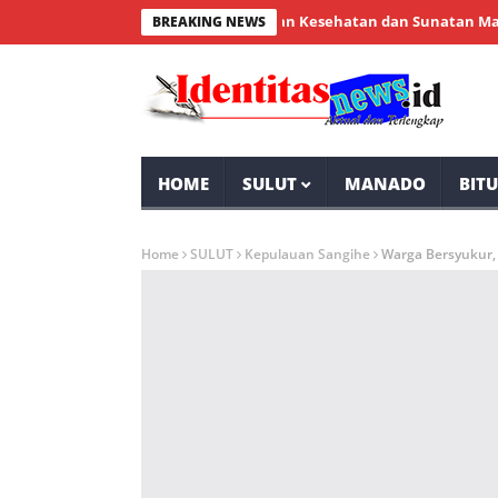
ntauna Sukses Gelar Pemeriksaan Kesehatan dan Sunatan Massal Gra
BREAKING NEWS
HOME
SULUT
MANADO
BIT
Home
SULUT
Kepulauan Sangihe
Warga Bersyukur,