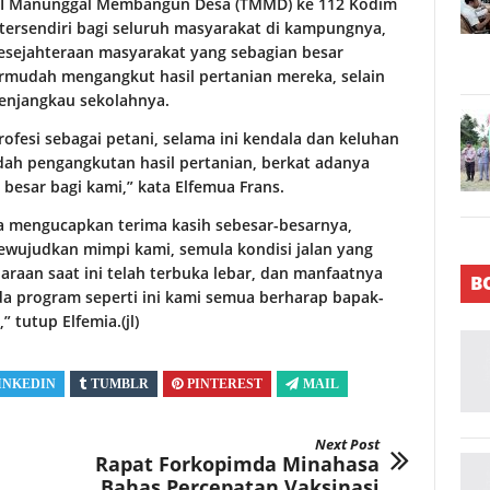
 TNI Manunggal Membangun Desa (TMMD) ke 112 Kodim
ersendiri bagi seluruh masyarakat di kampungnya,
kesejahteraan masyarakat yang sebagian besar
rmudah mengangkut hasil pertanian mereka, selain
enjangkau sekolahnya.
ofesi sebagai petani, selama ini kendala dan keluhan
ah pengangkutan hasil pertanian, berkat adanya
besar bagi kami,” kata Elfemua Frans.
a mengucapkan terima kasih sebesar-besarnya,
ewujudkan mimpi kami, semula kondisi jalan yang
daraan saat ini telah terbuka lebar, dan manfaatnya
B
ada program seperti ini kami semua berharap bapak-
 tutup Elfemia.(jl)
INKEDIN
TUMBLR
PINTEREST
MAIL
Next Post
Rapat Forkopimda Minahasa
Bahas Percepatan Vaksinasi