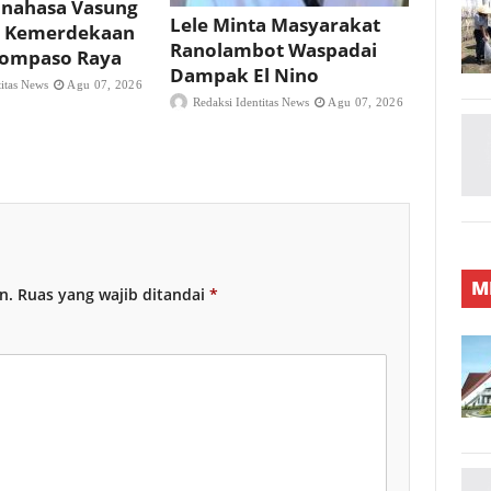
nahasa Vasung
Lele Minta Masyarakat
 Kemerdekaan
Ranolambot Waspadai
 Tompaso Raya
Dampak El Nino
titas News
Agu 07, 2026
Redaksi Identitas News
Agu 07, 2026
M
n.
Ruas yang wajib ditandai
*