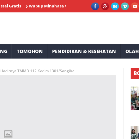
tis
Wabup Minahasa Vasung Buka HUT Kemerdekaan RI ke-81 To
UNG
TOMOHON
PENDIDIKAN & KESEHATAN
OLAH
 Hadirnya TMMD 112 Kodim 1301/Sangihe
B