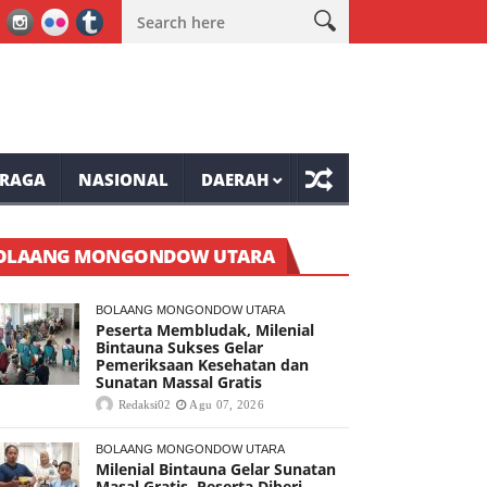
mpaso Raya
Lele Minta Masyarakat Ranolambot Waspadai Dampak
RAGA
NASIONAL
DAERAH
OLAANG MONGONDOW UTARA
BOLAANG MONGONDOW UTARA
Peserta Membludak, Milenial
Bintauna Sukses Gelar
Pemeriksaan Kesehatan dan
Sunatan Massal Gratis
Redaksi02
Agu 07, 2026
BOLAANG MONGONDOW UTARA
Milenial Bintauna Gelar Sunatan
Masal Gratis, Peserta Diberi