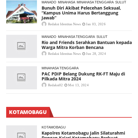
MANADO
MINAHASA
MINAHASA TENGGARA
SULUT
Bunuh Diri Akibat Pelecehan Seksual,
“Kampus Unima Harus Bertanggung
Jawab”
Redaksi Identitas News
Jan 03, 2026
MANADO
MINAHASA TENGGARA
SULUT
Rio and Friends Serahkan Bantuan kepada
Warga Mitra Korban Bencana
Redaksi Identitas News
Jun 28, 2024
MINAHASA TENGGARA
PAC PDIP Belang Dukung RK-FT Maju di
Pilkada Mitra 2024
Redaksi02
Mei 13, 2024
KOTAMOBAGU
KOTAMOBAGU
Kapolres Kotamobagu Jalin Silaturahmi
Dengan Kajari Kotamobagu Perkuat