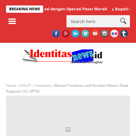
 Stabilkan Inflasi dengan Operasi Pasar Murah
Bupati Minahasa 
BREAKING NEWS
Home
SULUT
Tomohon
Wawali Tomohon Jadi Pemberi Materi Pada
Kegiatan ISC APTIK