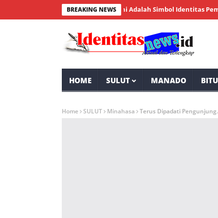
, Wakil Wali Kota: Bendera ini Adalah Simbol Identitas Pemersatu
BREAKING NEWS
HOME
SULUT
MANADO
BIT
Home
SULUT
Minahasa
Terus Dipadati Pengunjung