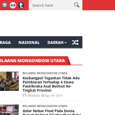
ompaso Raya
Mantap, Lomba Bulu Tangkis Awali Kemeriahan Fest
RAGA
NASIONAL
DAERAH
OLAANG MONGONDOW UTARA
BOLAANG MONGONDOW UTARA
Kesbangpol Tegaskan Tidak Ada
Pembiaran Terhadap 4 Siswa
Paskibraka Asal Bolmut Ke-
Tingkat Provinsi
Redaksi02
Agu 04, 2026
BOLAANG MONGONDOW UTARA
Gelar Nobar Final Piala Dunia,
Bupati Bolmut Dijadwalkan Buka