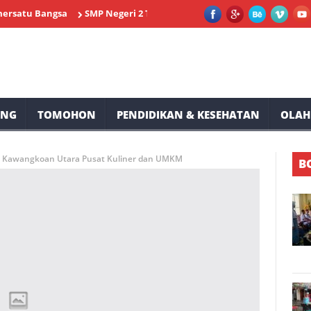
 Bangsa
SMP Negeri 2 Tompaso Siap Memeriahkan HUT RI ke-81 T
UNG
TOMOHON
PENDIDIKAN & KESEHATAN
OLAH
. Kawangkoan Utara Pusat Kuliner dan UMKM
B