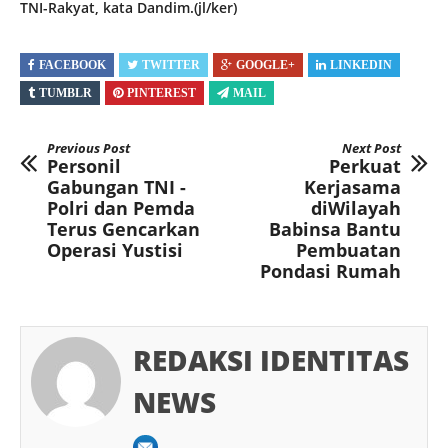
TNI-Rakyat, kata Dandim.(jl/ker)
FACEBOOK
TWITTER
GOOGLE+
LINKEDIN
TUMBLR
PINTEREST
MAIL
Previous Post
Next Post
Personil
Perkuat
Gabungan TNI -
Kerjasama
Polri dan Pemda
diWilayah
Terus Gencarkan
Babinsa Bantu
Operasi Yustisi
Pembuatan
Pondasi Rumah
REDAKSI IDENTITAS
NEWS