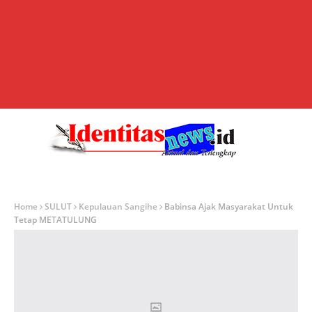
Home
SULUT
Kepulauan Sangihe
Babinsa Ajak Masyarakat Untuk
Tetap METATULUNG