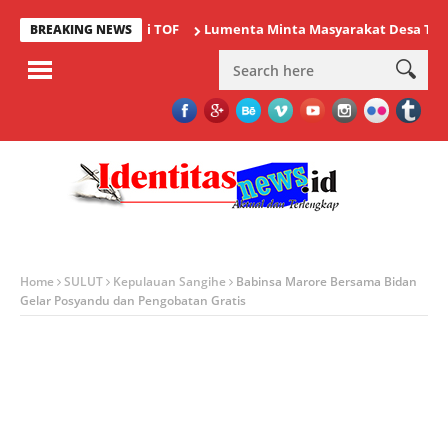
i Ajang Bergengsi TOF
Lumenta Minta Masyarakat Desa Tolok Was
BREAKING NEWS
Home
SULUT
Kepulauan Sangihe
Babinsa Marore Bersama Bidan
Gelar Posyandu dan Pengobatan Gratis