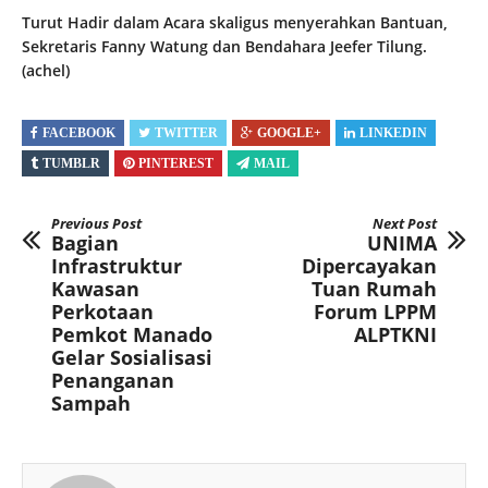
Turut Hadir dalam Acara skaligus menyerahkan Bantuan,
Sekretaris Fanny Watung dan Bendahara Jeefer Tilung.
(achel)
FACEBOOK
TWITTER
GOOGLE+
LINKEDIN
TUMBLR
PINTEREST
MAIL
Previous Post
Next Post
Bagian
UNIMA
Infrastruktur
Dipercayakan
Kawasan
Tuan Rumah
Perkotaan
Forum LPPM
Pemkot Manado
ALPTKNI
Gelar Sosialisasi
Penanganan
Sampah