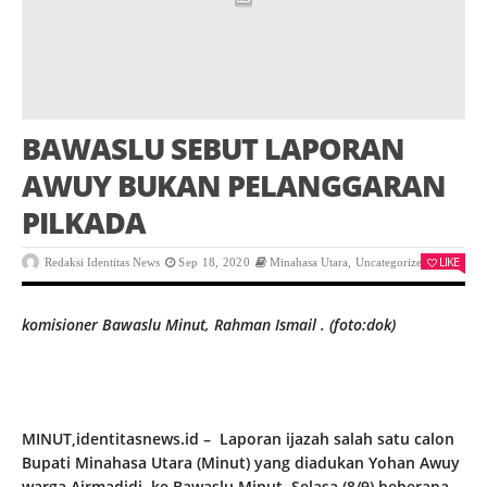
BAWASLU SEBUT LAPORAN
AWUY BUKAN PELANGGARAN
PILKADA
LIKE
Redaksi Identitas News
Sep 18, 2020
Minahasa Utara
,
Uncategorized
0
komisioner Bawaslu Minut, Rahman Ismail . (foto:dok)
MINUT,identitasnews.id – Laporan ijazah salah satu calon
Bupati Minahasa Utara (Minut) yang diadukan Yohan Awuy
warga Airmadidi ke Bawaslu Minut Selasa (8/9) beberapa