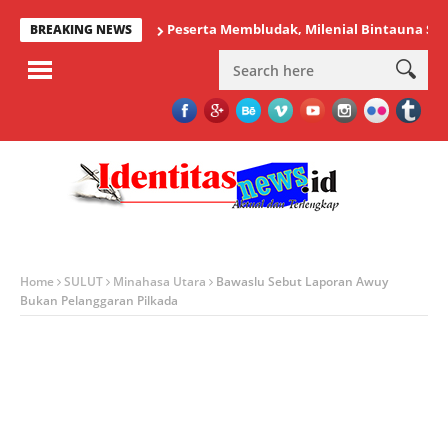
Peserta Membludak, Milenial Bintauna Sukses Ge
BREAKING NEWS
Home
SULUT
Minahasa Utara
Bawaslu Sebut Laporan Awuy
Bukan Pelanggaran Pilkada