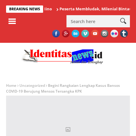
Peserta Membludak, Milenial Bintauna Sukse
BREAKING NEWS
Home
Uncategorized
Begini Rangkaian Lengkap Kasus Bansos
COVID-19 Berujung Mensos Tersangka KPK