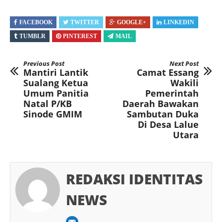
FACEBOOK
TWITTER
GOOGLE+
LINKEDIN
TUMBLR
PINTEREST
MAIL
Previous Post
Next Post
Mantiri Lantik
Camat Essang
Sualang Ketua
Wakili
Umum Panitia
Pemerintah
Natal P/KB
Daerah Bawakan
Sinode GMIM
Sambutan Duka
Di Desa Lalue
Utara
REDAKSI IDENTITAS
NEWS