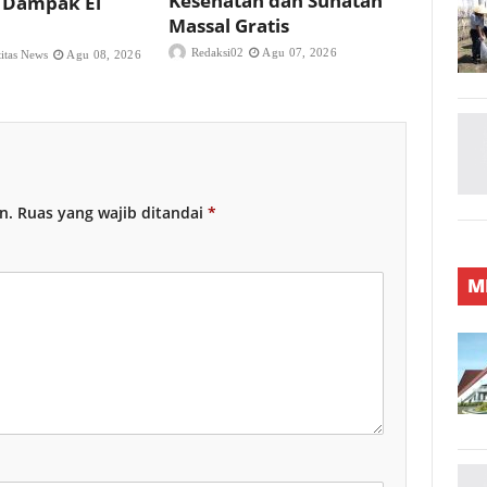
Kesehatan dan Sunatan
 Dampak El
Massal Gratis
Redaksi02
Agu 07, 2026
titas News
Agu 08, 2026
n.
Ruas yang wajib ditandai
*
M