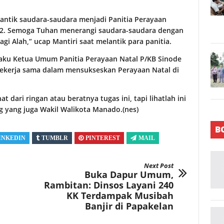
lantik saudara-saudara menjadi Panitia Perayaan
22. Semoga Tuhan menerangi saudara-saudara dengan
i Alah,” ucap Mantiri saat melantik para panitia.
laku Ketua Umum Panitia Perayaan Natal P/KB Sinode
ekerja sama dalam mensukseskan Perayaan Natal di
t dari ringan atau beratnya tugas ini, tapi lihatlah ini
g yang juga Wakil Walikota Manado.(nes)
B
INKEDIN
TUMBLR
PINTEREST
MAIL
Next Post
Buka Dapur Umum,
Rambitan: Dinsos Layani 240
KK Terdampak Musibah
Banjir di Papakelan