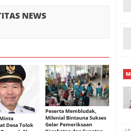
TITAS NEWS
M
Peserta Membludak,
Milenial Bintauna Sukses
Minta
Gelar Pemeriksaan
at Desa Tolok