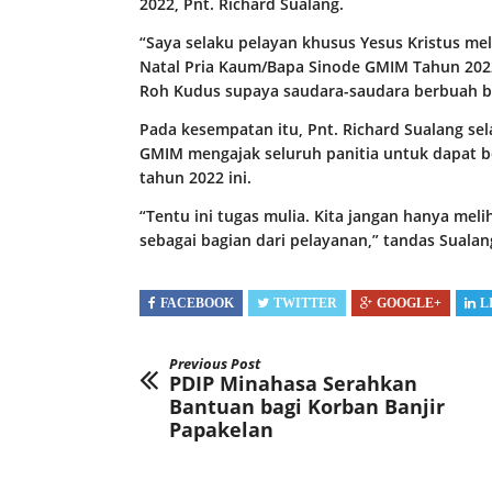
2022, Pnt. Richard Sualang.
“Saya selaku pelayan khusus Yesus Kristus me
Natal Pria Kaum/Bapa Sinode GMIM Tahun 20
Roh Kudus supaya saudara-saudara berbuah bag
Pada kesempatan itu, Pnt. Richard Sualang se
GMIM mengajak seluruh panitia untuk dapat b
tahun 2022 ini.
“Tentu ini tugas mulia. Kita jangan hanya meliha
sebagai bagian dari pelayanan,” tandas Sualan
FACEBOOK
TWITTER
GOOGLE+
L
Previous Post
PDIP Minahasa Serahkan
Bantuan bagi Korban Banjir
Papakelan