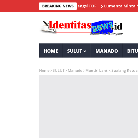
026, Minahasa Ikuti Ajang Bergengsi TOF
Lumenta Minta Masyarak
BREAKING NEWS
HOME
SULUT
MANADO
BIT
Home
SULUT
Manado
Mantiri Lantik Sualang Ketu