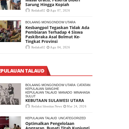
Sarung Hingga Kopiah
Redaksi02
Agu 07, 2026
BOLAANG MONGONDOW UTARA
Kesbangpol Tegaskan Tidak Ada
Pembiaran Terhadap 4 Siswa
Paskibraka Asal Bolmut Ke-
Tingkat Provinsi
Redaksi02
Agu 04, 2026
EPULAUAN TALAUD
BOLAANG MONGONDOW UTARA
CATATAN
KEPULAUAN SANGIHE
KEPULAUAN TALAUD
MANADO
MINAHASA
SULUT
KEBUTAAN SULAWESI UTARA
Redaksi Identitas News
Mar 24, 2026
KEPULAUAN TALAUD
UNCATEGORIZED
Optimalkan Pengelolaan
Anggaran, Bupati Titah Kunjungi