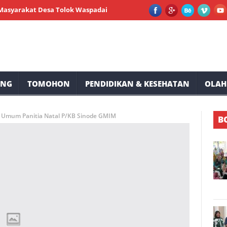
at Desa Tolok Waspadai Dampak El Nino
Peserta Membludak, Mil
UNG
TOMOHON
PENDIDIKAN & KESEHATAN
OLAH
a Umum Panitia Natal P/KB Sinode GMIM
B