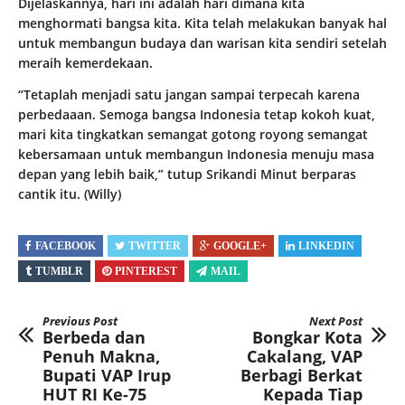
Dijelaskannya, hari ini adalah hari dimana kita
menghormati bangsa kita. Kita telah melakukan banyak hal
untuk membangun budaya dan warisan kita sendiri setelah
meraih kemerdekaan.
“Tetaplah menjadi satu jangan sampai terpecah karena
perbedaaan. Semoga bangsa Indonesia tetap kokoh kuat,
mari kita tingkatkan semangat gotong royong semangat
kebersamaan untuk membangun Indonesia menuju masa
depan yang lebih baik,” tutup Srikandi Minut berparas
cantik itu. (Willy)
FACEBOOK
TWITTER
GOOGLE+
LINKEDIN
TUMBLR
PINTEREST
MAIL
Previous Post
Next Post
Berbeda dan
Bongkar Kota
Penuh Makna,
Cakalang, VAP
Bupati VAP Irup
Berbagi Berkat
HUT RI Ke-75
Kepada Tiap