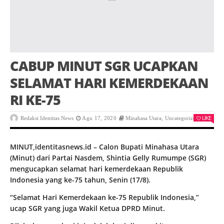
CABUP MINUT SGR UCAPKAN
SELAMAT HARI KEMERDEKAAN
RI KE-75
LIKE
Redaksi Identitas News
Agu 17, 2020
Minahasa Utara
,
Uncategorized
0
MINUT,identitasnews.id – Calon Bupati Minahasa Utara
(Minut) dari Partai Nasdem, Shintia Gelly Rumumpe (SGR)
mengucapkan selamat hari kemerdekaan Republik
Indonesia yang ke-75 tahun, Senin (17/8).
“Selamat Hari Kemerdekaan ke-75 Republik Indonesia,”
ucap SGR yang juga Wakil Ketua DPRD Minut.