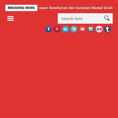
es Gelar Pemeriksaan Kesehatan dan Sunatan Massal Gratis
Wabu
BREAKING NEWS