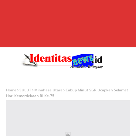
Home
SULUT
Minahasa Utara
Cabup Minut SGR Ucapkan Selamat
Hari Kemerdekaan RI Ke-75