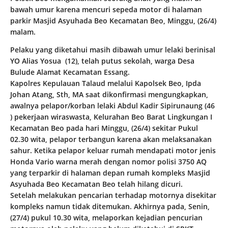
bawah umur karena mencuri sepeda motor di halaman
parkir Masjid Asyuhada Beo Kecamatan Beo, Minggu, (26/4)
malam.
Pelaku yang diketahui masih dibawah umur lelaki berinisal
YO Alias Yosua (12), telah putus sekolah, warga Desa
Bulude Alamat Kecamatan Essang.
Kapolres Kepulauan Talaud melalui Kapolsek Beo, Ipda
Johan Atang, Sth, MA saat dikonfirmasi mengungkapkan,
awalnya pelapor/korban lelaki Abdul Kadir Sipirunaung (46
) pekerjaan wiraswasta, Kelurahan Beo Barat Lingkungan I
Kecamatan Beo pada hari Minggu, (26/4) sekitar Pukul
02.30 wita, pelapor terbangun karena akan melaksanakan
sahur. Ketika pelapor keluar rumah mendapati motor jenis
Honda Vario warna merah dengan nomor polisi 3750 AQ
yang terparkir di halaman depan rumah kompleks Masjid
Asyuhada Beo Kecamatan Beo telah hilang dicuri.
Setelah melakukan pencarian terhadap motornya disekitar
kompleks namun tidak ditemukan. Akhirnya pada, Senin,
(27/4) pukul 10.30 wita, melaporkan kejadian pencurian