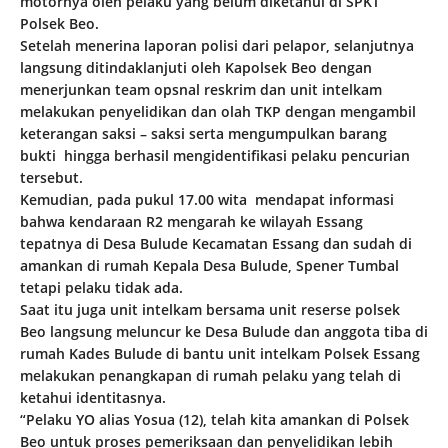
motornya oleh pelaku yang belum diketahui di SPKT
Polsek Beo.
Setelah menerina laporan polisi dari pelapor, selanjutnya
langsung ditindaklanjuti oleh Kapolsek Beo dengan
menerjunkan team opsnal reskrim dan unit intelkam
melakukan penyelidikan dan olah TKP dengan mengambil
keterangan saksi – saksi serta mengumpulkan barang
bukti hingga berhasil mengidentifikasi pelaku pencurian
tersebut.
Kemudian, pada pukul 17.00 wita mendapat informasi
bahwa kendaraan R2 mengarah ke wilayah Essang
tepatnya di Desa Bulude Kecamatan Essang dan sudah di
amankan di rumah Kepala Desa Bulude, Spener Tumbal
tetapi pelaku tidak ada.
Saat itu juga unit intelkam bersama unit reserse polsek
Beo langsung meluncur ke Desa Bulude dan anggota tiba di
rumah Kades Bulude di bantu unit intelkam Polsek Essang
melakukan penangkapan di rumah pelaku yang telah di
ketahui identitasnya.
“Pelaku YO alias Yosua (12), telah kita amankan di Polsek
Beo untuk proses pemeriksaan dan penyelidikan lebih