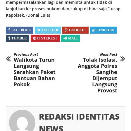
mempermasalahkan lagi dan meminta untuk tidak di
lanjutkan ke proses hukum dan cukup di bina saja,” ucap
Kapolsek. (Donal Lule)
FACEBOOK
TWITTER
GOOGLE+
LINKEDIN
TUMBLR
PINTEREST
MAIL
Previous Post
Next Post
Walikota Turun
Tolak Isolasi,
Langsung
Anggota Polres
Serahkan Paket
Sangihe
Bantuan Bahan
Dijemput
Pokok
Langsung
Provost
REDAKSI IDENTITAS
NEWS