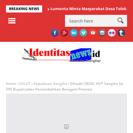
Lumenta Minta Masyarakat Desa Tolok Waspadai 
BREAKING NEWS
Home
SULUT
Kepulauan Sangihe
Dihadiri ODSK, HUT Sangihe ke
595 Bupati Jabes Persembahkan Beragam Prestasi