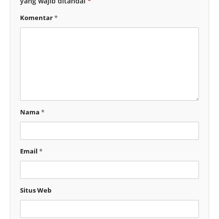
yang wajib ditandai
*
Komentar
*
Nama
*
Email
*
Situs Web