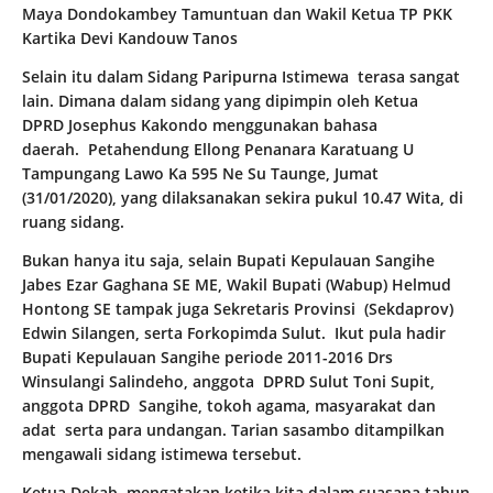
Maya Dondokambey Tamuntuan dan Wakil Ketua TP PKK
Kartika Devi Kandouw Tanos
Selain itu dalam Sidang Paripurna Istimewa terasa sangat
lain. Dimana dalam sidang yang dipimpin oleh Ketua
DPRD Josephus Kakondo menggunakan bahasa
daerah. Petahendung Ellong Penanara Karatuang U
Tampungang Lawo Ka 595 Ne Su Taunge, Jumat
(31/01/2020), yang dilaksanakan sekira pukul 10.47 Wita, di
ruang sidang.
Bukan hanya itu saja, selain Bupati Kepulauan Sangihe
Jabes Ezar Gaghana SE ME, Wakil Bupati (Wabup) Helmud
Hontong SE tampak juga Sekretaris Provinsi (Sekdaprov)
Edwin Silangen, serta Forkopimda Sulut. Ikut pula hadir
Bupati Kepulauan Sangihe periode 2011-2016 Drs
Winsulangi Salindeho, anggota DPRD Sulut Toni Supit,
anggota DPRD Sangihe, tokoh agama, masyarakat dan
adat serta para undangan. Tarian sasambo ditampilkan
mengawali sidang istimewa tersebut.
Ketua Dekab mengatakan ketika kita dalam suasana tahun