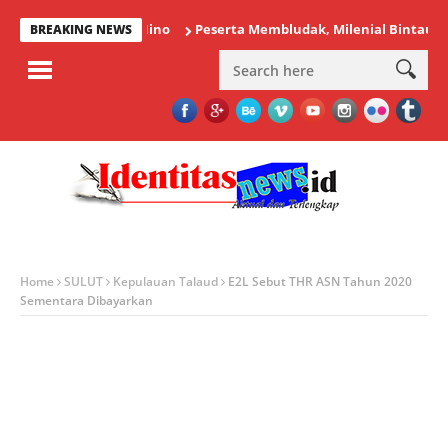
Peserta Membludak, Milenial Bintauna Sukse
BREAKING NEWS
Home
SULUT
Kepulauan Talaud
E2L Sebut THR ASN Tahun 2020
Sementara Dibayarkan