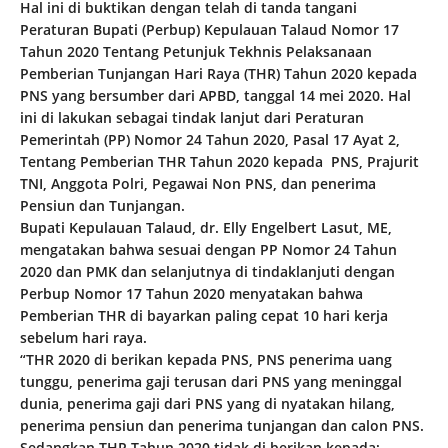
Hal ini di buktikan dengan telah di tanda tangani
Peraturan Bupati (Perbup) Kepulauan Talaud Nomor 17
Tahun 2020 Tentang Petunjuk Tekhnis Pelaksanaan
Pemberian Tunjangan Hari Raya (THR) Tahun 2020 kepada
PNS yang bersumber dari APBD, tanggal 14 mei 2020. Hal
ini di lakukan sebagai tindak lanjut dari Peraturan
Pemerintah (PP) Nomor 24 Tahun 2020, Pasal 17 Ayat 2,
Tentang Pemberian THR Tahun 2020 kepada PNS, Prajurit
TNI, Anggota Polri, Pegawai Non PNS, dan penerima
Pensiun dan Tunjangan.
Bupati Kepulauan Talaud, dr. Elly Engelbert Lasut, ME,
mengatakan bahwa sesuai dengan PP Nomor 24 Tahun
2020 dan PMK dan selanjutnya di tindaklanjuti dengan
Perbup Nomor 17 Tahun 2020 menyatakan bahwa
Pemberian THR di bayarkan paling cepat 10 hari kerja
sebelum hari raya.
“THR 2020 di berikan kepada PNS, PNS penerima uang
tunggu, penerima gaji terusan dari PNS yang meninggal
dunia, penerima gaji dari PNS yang di nyatakan hilang,
penerima pensiun dan penerima tunjangan dan calon PNS.
Sedangkan THR Tahun 2020 tidak di berikan kepada;